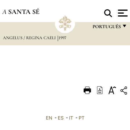
A
SANTA SÉ
PORTUGUÊS
ANGELUS / REGINA CAELI
1997
FRANÇAIS
ENGLISH
ITALIANO
PORTUGUÊS
ESPAÑOL
DEUTSCH
POLSKI
العربيّة
EN
-
ES
-
IT
-
PT
中文