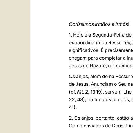
Caríssimos Irmãos e Irmãs
!
1. Hoje é a Segunda-Feira d
extraordinário da Ressurrei
significativos. É precisamen
chegam para completar a inum
Jesus de Nazaré, o Crucifica
Os anjos, além de na Ressur
de Jesus. Anunciam o Seu na
(cf.
Mt
. 2, 13.19), servem-Lhe
22, 43); no fim dos tempos, 
41).
2. Os anjos, portanto, estão
Como enviados de Deus, fun