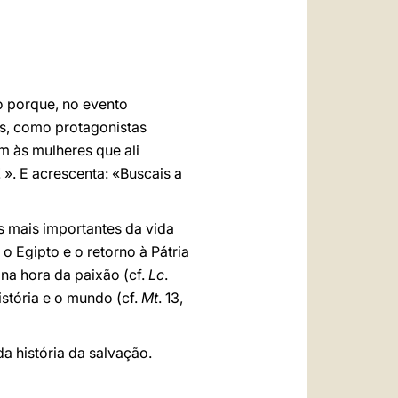
العربيّة
中文
LATINE
o porque, no evento
os, como protagonistas
m às mulheres que ali
». E acrescenta: «Buscais a
s mais importantes da vida
a o Egipto e o retorno à Pátria
 e na hora da paixão (cf.
Lc
.
stória e o mundo (cf.
Mt
. 13,
a história da salvação.