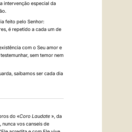
ma intervenção especial da
ão.
ia feito pelo Senhor:
res, é repetido a cada um de
existência com o Seu amor e
 e testemunhar, sem temor nem
uarda, saibamos ser cada dia
ros do «
Coro Laudate
», da
, nunca vos canseis de
Ele acredita e com Ele vive.