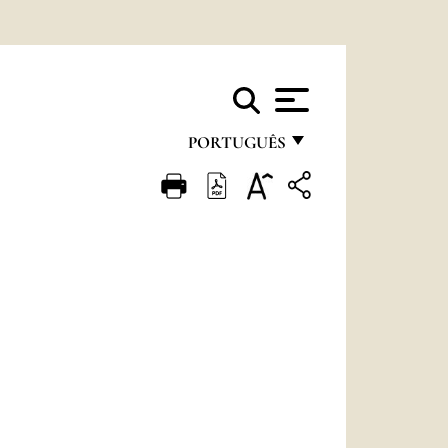
PORTUGUÊS
FRANÇAIS
ENGLISH
ITALIANO
PORTUGUÊS
ESPAÑOL
DEUTSCH
POLSKI