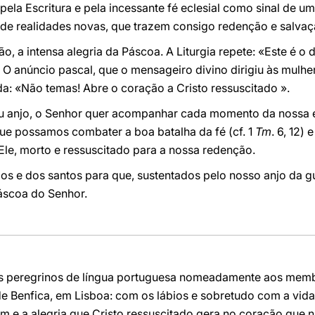
pela Escritura e pela incessante fé eclesial como sinal de u
de realidades novas, que trazem consigo redenção e salvaç
ão, a intensa alegria da Páscoa. A Liturgia repete: «Este é o d
O anúncio pascal, que o mensageiro divino dirigiu às mulhe
a: «Não temas! Abre o coração a Cristo ressuscitado ».
eu anjo, o Senhor quer acompanhar cada momento da nossa 
ue possamos combater a boa batalha da fé (cf. 1
Tm
. 6, 12)
Ele, morto e ressuscitado para a nossa redenção.
os e dos santos para que, sustentados pelo nosso anjo da g
áscoa do Senhor.
 peregrinos de língua portuguesa nomeadamente aos memb
 Benfica, em Lisboa: com os lábios e sobretudo com a vida
m e a alegria que Cristo ressuscitado gera no coração que n'