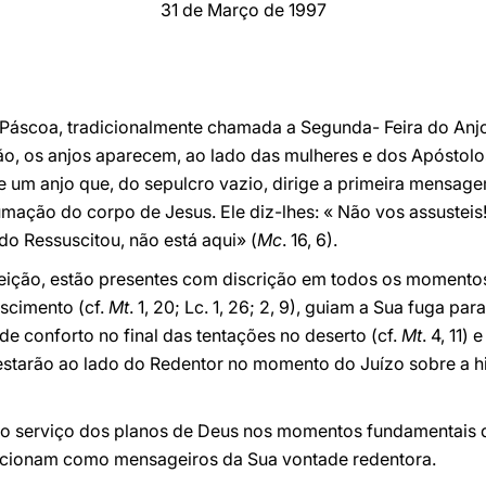
31 de Março de 1997
e Páscoa, tradicionalmente chamada a Segunda- Feira do Anj
ção, os anjos aparecem, ao lado das mulheres e dos Apóstol
te um anjo que, do sepulcro vazio, dirige a primeira mensage
ação do corpo de Jesus. Ele diz-lhes: « Não vos assusteis! 
do Ressuscitou, não está aqui» (
Mc
. 16, 6).
reição, estão presentes com discrição em todos os momento
scimento (cf.
Mt
. 1, 20; Lc. 1, 26; 2, 9), guiam a Sua fuga par
 de conforto no final das tentações no deserto (cf.
Mt
. 4, 11)
estarão ao lado do Redentor no momento do Juízo sobre a hi
 ao serviço dos planos de Deus nos momentos fundamentais d
cionam como mensageiros da Sua vontade redentora.