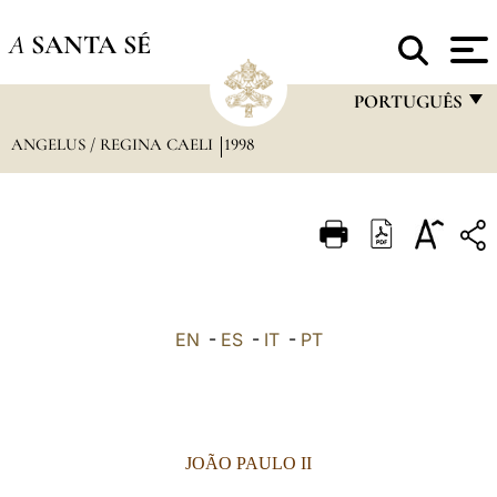
A
SANTA SÉ
PORTUGUÊS
ANGELUS / REGINA CAELI
1998
FRANÇAIS
ENGLISH
ITALIANO
PORTUGUÊS
ESPAÑOL
EN
-
ES
-
IT
-
PT
DEUTSCH
POLSKI
العربيّة
JOÃO PAULO II
中文