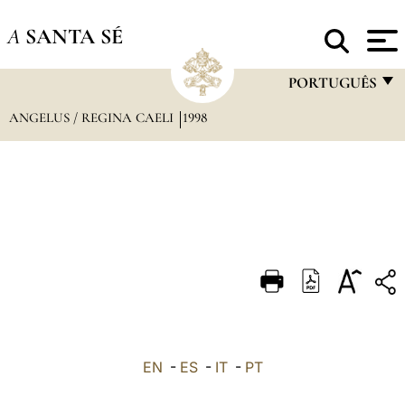
A
SANTA SÉ
PORTUGUÊS
ANGELUS / REGINA CAELI
1998
FRANÇAIS
ENGLISH
ITALIANO
PORTUGUÊS
ESPAÑOL
DEUTSCH
POLSKI
العربيّة
EN
-
ES
-
IT
-
PT
中文