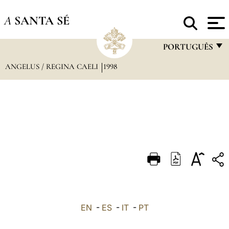
A
SANTA SÉ
PORTUGUÊS
ANGELUS / REGINA CAELI
1998
FRANÇAIS
ENGLISH
ITALIANO
PORTUGUÊS
ESPAÑOL
DEUTSCH
POLSKI
العربيّة
EN
-
ES
-
IT
-
PT
中文