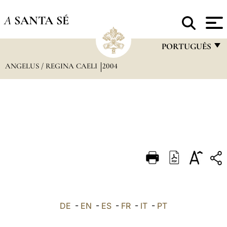
A
SANTA SÉ
PORTUGUÊS
ANGELUS / REGINA CAELI
2004
FRANÇAIS
ENGLISH
ITALIANO
PORTUGUÊS
ESPAÑOL
DEUTSCH
POLSKI
العربيّة
DE
-
EN
-
ES
-
FR
-
IT
-
PT
中文