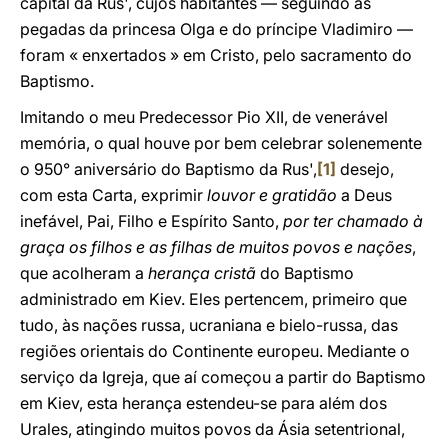
capital da Rus', cujos habitantes — seguindo as
pegadas da princesa Olga e do príncipe Vladimiro —
foram « enxertados » em Cristo, pelo sacramento do
Baptismo.
Imitando o meu Predecessor Pio XII, de venerável
memória, o qual houve por bem celebrar solenemente
o 950° aniversário do Baptismo da Rus',
[1]
desejo,
com esta Carta, exprimir
louvor e gratidão
a Deus
inefável, Pai, Filho e Espírito Santo,
por ter chamado à
graça os filhos e as filhas de muitos povos e nações
,
que acolheram a
herança cristã
do Baptismo
administrado em Kiev. Eles pertencem, primeiro que
tudo, às nações russa, ucraniana e bielo-russa, das
regiões orientais do Continente europeu. Mediante o
serviço da Igreja, que aí começou a partir do Baptismo
em Kiev, esta herança estendeu-se para além dos
Urales, atingindo muitos povos da Ásia setentrional,