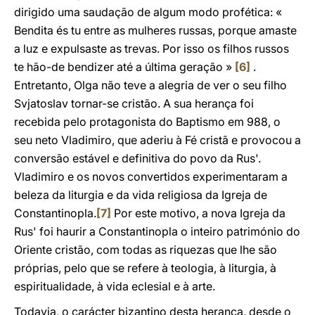
dirigido uma saudação de algum modo profética: «
Bendita és tu entre as mulheres russas, porque amaste
a luz e expulsaste as trevas. Por isso os filhos russos
te hão-de bendizer até a última geração »
[6]
.
Entretanto, Olga não teve a alegria de ver o seu filho
Svjatoslav tornar-se cristão. A sua herança foi
recebida pelo protagonista do Baptismo em 988, o
seu neto Vladimiro, que aderiu à Fé cristã e provocou a
conversão estável e definitiva do povo da Rus'.
Vladimiro e os novos convertidos experimentaram a
beleza da liturgia e da vida religiosa da Igreja de
Constantinopla.
[7]
Por este motivo, a nova Igreja da
Rus' foi haurir a Constantinopla o inteiro património do
Oriente cristão, com todas as riquezas que lhe são
próprias, pelo que se refere à teologia, à liturgia, à
espiritualidade, à vida eclesial e à arte.
Todavia, o carácter bizantino desta herança, desde o