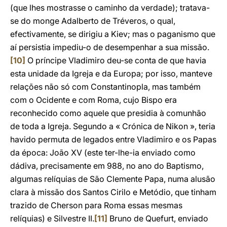
(que lhes mostrasse o caminho da verdade); tratava-
se do monge Adalberto de Tréveros, o qual,
efectivamente, se dirigiu a Kiev; mas o paganismo que
aí persistia impediu-o de desempenhar a sua missão.
[10]
O príncipe Vladimiro deu-se conta de que havia
esta unidade da Igreja e da Europa; por isso, manteve
relações não só com Constantinopla, mas também
com o Ocidente e com Roma, cujo Bispo era
reconhecido como aquele que presidia à comunhão
de toda a Igreja. Segundo a « Crónica de Nikon », teria
havido permuta de legados entre Vladimiro e os Papas
da época: João XV (este ter-lhe-ia enviado como
dádiva, precisamente em 988, no ano do Baptismo,
algumas relíquias de São Clemente Papa, numa alusão
clara à missão dos Santos Cirilo e Metódio, que tinham
trazido de Cherson para Roma essas mesmas
relíquias) e Silvestre II.
[11]
Bruno de Quefurt, enviado