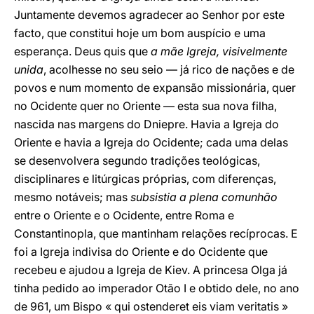
Juntamente devemos agradecer ao Senhor por este
facto, que constitui hoje um bom auspício e uma
esperança. Deus quis que
a mãe Igreja, visivelmente
unida
, acolhesse no seu seio — já rico de nações e de
povos e num momento de expansão missionária, quer
no Ocidente quer no Oriente — esta sua nova filha,
nascida nas margens do Dniepre. Havia a Igreja do
Oriente e havia a Igreja do Ocidente; cada uma delas
se desenvolvera segundo tradições teológicas,
disciplinares e litúrgicas próprias, com diferenças,
mesmo notáveis; mas
subsistia a plena comunhão
entre o Oriente e o Ocidente, entre Roma e
Constantinopla, que mantinham relações recíprocas. E
foi a Igreja indivisa do Oriente e do Ocidente que
recebeu e ajudou a Igreja de Kiev. A princesa Olga já
tinha pedido ao imperador Otão I e obtido dele, no ano
de 961, um Bispo « qui ostenderet eis viam veritatis »