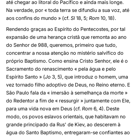
até chegar ao litoral do Pacífico e ainda mais longe.
Na verdade, por « toda terra se difundiu a sua voz, até
aos confins do mundo » (cf.
Sl
18, 5;
Rom
10, 18).
Rendendo graças ao Espírito do Pentecostes, por tal
expansão de uma herança cristã que remonta ao ano
do Senhor de 988, queremos, primeiro que tudo,
concentrar a nossa atenção no mistério salvífico do
próprio Baptismo. Como ensina Cristo Senhor, ele é o
Sacramento do renascimento « pela água e pelo
Espírito Santo » (
Jo
3, 5), que introduz o homem, uma
vez tornado filho adoptivo de Deus, no Reino eterno. E
São Paulo fala da « imersão à semelhança da morte »
do Redentor a fim de « ressurgir » juntamente com Ele,
para uma vida nova em Deus (cf.
Rom
6, 4). Deste
modo, os povos eslavos orientais, que habitavam no
grande principado da Rus' de Kiev, ao descerem à
água do Santo Baptismo, entregaram-se confiantes ao