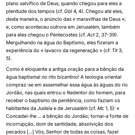
plano salvífico de Deus, quando chegou para eles a
plenitude dos tempos (cf.
Gál
4, 4). Chegou até eles,
desta maneira, o anúncio das « maravilhas de Deus »;
e, como aconteceu outrora em Jerusalém, também
para eles chegou o Pentecostes (cf.
Act
2, 37-39).
Mergulhando na água do Baptismo, eles fizeram a
experiência do « lavacro da regeneração » (cf.
Tit
3,
5).
Como é eloquente a antiga oração para a bênção da
água baptismal no rito bizantino! A teologia oriental
compraz-se em assemelhar essa água às águas do rio
Jordão, nas quais entrou o Redentor do homem, para
receber o baptismo de penitência, como faziam os
habitantes da Judeia e de Jerusalém (cf.
Mc
1, 5): «
Concedei-lhe ... a bênção do Jordão; tornai-a fonte de
incorrupção, dom de santidade, absolvição dos
pecados [...] Vós, Senhor de todas as coisas, fazei