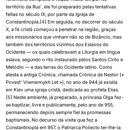
território da Rus', ele foi preparado pelas tentativas
feitas no século IX, por parte da Igreja de
Constantinopla.
[4]
Em seguida, no decorrer do século
X, a fé cristã começou a penetrar na região, graças
aos missionários que vinham não só de Bizâncio, mas
também dos territórios vizinhos dos Eslavos do
Ocidente — os quais celebravam a Liturgia em língua
eslava, segundo o rito instaurado pelos Santos Cirilo e
Metódio — e das terras do Ocidente latino. Como
atesta a antiga Crónica, chamada Crónica de Nestor («
Povest' Vremennykh Let »), no ano de 944 já existia
em Kiev uma igreja cristã, dedicada ao profeta Elias.
[5]
Neste ambiente, já preparado, a princesa Olga fez-
se baptizar, livre e publicamente, pelo ano de 955,
permanecendo depois sempre fiel às promessas
baptismais. No decurso da visita que fez a
Constantinopla em 957, o Patriarca Poliecto ter-lhe-ia