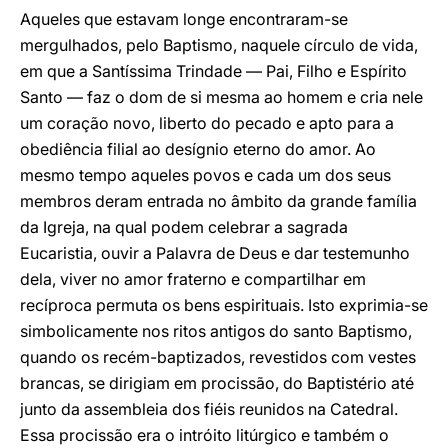
Aqueles que estavam longe encontraram-se
mergulhados, pelo Baptismo, naquele círculo de vida,
em que a Santíssima Trindade — Pai, Filho e Espírito
Santo — faz o dom de si mesma ao homem e cria nele
um coração novo, liberto do pecado e apto para a
obediência filial ao desígnio eterno do amor. Ao
mesmo tempo aqueles povos e cada um dos seus
membros deram entrada no âmbito da grande família
da Igreja, na qual podem celebrar a sagrada
Eucaristia, ouvir a Palavra de Deus e dar testemunho
dela, viver no amor fraterno e compartilhar em
recíproca permuta os bens espirituais. Isto exprimia-se
simbolicamente nos ritos antigos do santo Baptismo,
quando os recém-baptizados, revestidos com vestes
brancas, se dirigiam em procissão, do Baptistério até
junto da assembleia dos fiéis reunidos na Catedral.
Essa procissão era o intróito litúrgico e também o