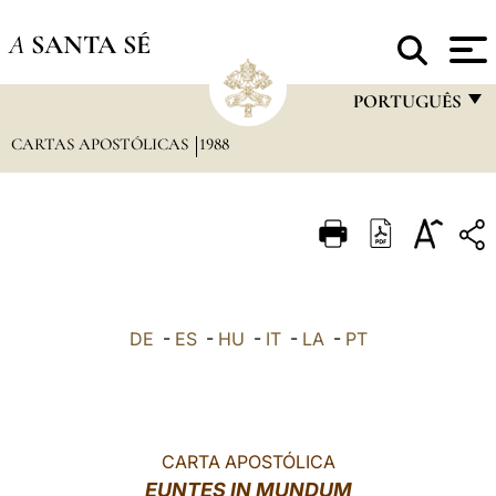
A
SANTA SÉ
PORTUGUÊS
CARTAS APOSTÓLICAS
1988
FRANÇAIS
ENGLISH
ITALIANO
PORTUGUÊS
ESPAÑOL
DE
-
ES
-
HU
-
IT
-
LA
-
PT
DEUTSCH
POLSKI
العربيّة
CARTA APOSTÓLICA
EUNTES IN MUNDUM
中文