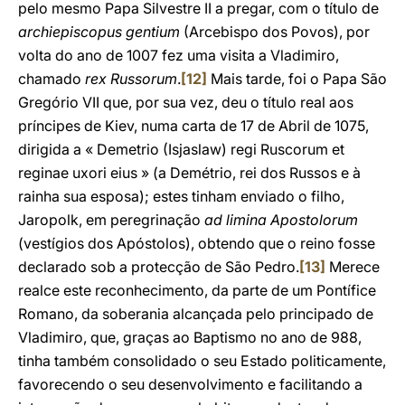
pelo mesmo Papa Silvestre II a pregar, com o título de
archiepiscopus gentium
(Arcebispo dos Povos), por
volta do ano de 1007 fez uma visita a Vladimiro,
chamado
rex Russorum
.
[12]
Mais tarde, foi o Papa São
Gregório VII que, por sua vez, deu o título real aos
príncipes de Kiev, numa carta de 17 de Abril de 1075,
dirigida a « Demetrio (Isjaslaw) regi Ruscorum et
reginae uxori eius » (a Demétrio, rei dos Russos e à
rainha sua esposa); estes tinham enviado o filho,
Jaropolk, em peregrinação
ad limina Apostolorum
(vestígios dos Apóstolos), obtendo que o reino fosse
declarado sob a protecção de São Pedro.
[13]
Merece
realce este reconhecimento, da parte de um Pontífice
Romano, da soberania alcançada pelo principado de
Vladimiro, que, graças ao Baptismo no ano de 988,
tinha também consolidado o seu Estado politicamente,
favorecendo o seu desenvolvimento e facilitando a