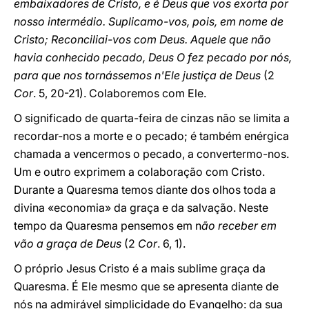
embaixadores de Cristo, e é Deus que vos exorta por
nosso intermédio. Suplicamo-vos, pois, em nome de
Cristo; Reconciliai-vos com Deus. Aquele que não
havia conhecido pecado, Deus O fez pecado por nós,
para que nos tornássemos n'Ele justiça de Deus
(2
Cor
. 5, 20-21). Colaboremos com Ele.
O significado de quarta-feira de cinzas não se limita a
recordar-nos a morte e o pecado; é também enérgica
chamada a vencermos o pecado, a convertermo-nos.
Um e outro exprimem a colaboração com Cristo.
Durante a Quaresma temos diante dos olhos toda a
divina «economia» da graça e da salvação. Neste
tempo da Quaresma pensemos em n
ão receber em
vão a graça de Deus
(2
Cor
. 6, 1).
O próprio Jesus Cristo é a mais sublime graça da
Quaresma. É Ele mesmo que se apresenta diante de
nós na admirável simplicidade do Evangelho: da sua