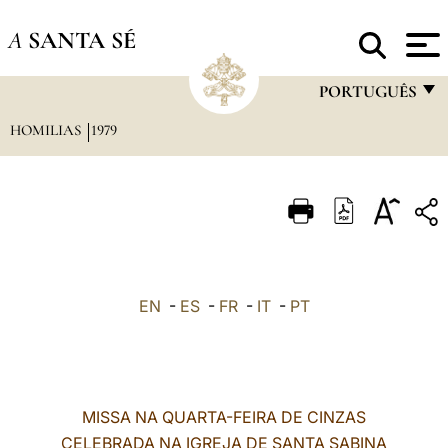
A
SANTA SÉ
PORTUGUÊS
HOMILIAS
1979
FRANÇAIS
ENGLISH
ITALIANO
PORTUGUÊS
ESPAÑOL
EN
-
ES
-
FR
-
IT
-
PT
DEUTSCH
POLSKI
العربيّة
MISSA NA QUARTA-FEIRA DE CINZAS
CELEBRADA NA IGREJA DE SANTA SABINA
中文