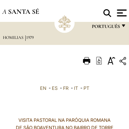
A
SANTA SÉ
PORTUGUÊS
HOMILIAS
1979
FRANÇAIS
ENGLISH
ITALIANO
PORTUGUÊS
ESPAÑOL
EN
-
ES
-
FR
-
IT
-
PT
DEUTSCH
POLSKI
العربيّة
VISITA PASTORAL NA PARÓQUIA ROMANA
DE SÃO BOAVENTURA NO BAIRRO DE TORRE
中文