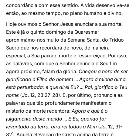
concordância com esse sentido. A vida desenvolve-se
então, ao mesmo tempo, no plano humano e divino.
Hoje ouvimos o Senhor Jesus anunciar a sua morte.
Este é já o quinto domingo da Quaresma;
aproximámo-nos muito da Semana Santa, do Tríduo
Sacro que nos recordará de novo, de maneira
especial, a Sua paixão, morte e ressurreição. Por isso,
as palavras, com que o Senhor anuncia o Seu fim
agora próximo, falam da glória:
Chegou a hora de ser
glorificado o Filho do homem ... Agora a minha alma
está perturbada; e que direi Eu? ... Pai, glorifica o Teu
nome
(
Jo
. 12, 23.27-28). E, por último, pronuncia as
palavras que tão profundamente manifestam o
mistério da morte redentora:
Agora é que é o
julgamento deste mundo ... E Eu, quando for
levantado da terra, atrairei todos a Mim
(
Jo
. 12, 31-
32). Aquela elevação de Cristo acima da terra é