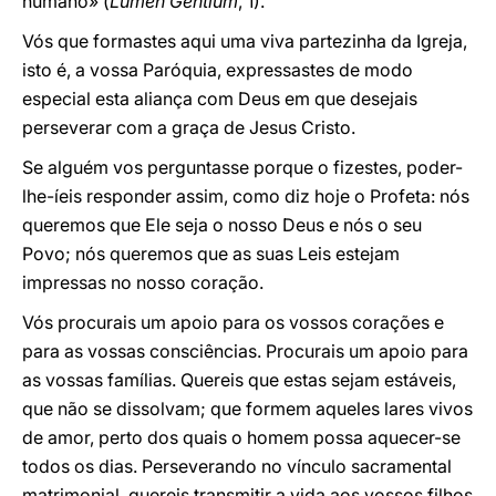
humano» (
Lumen Gentium
, 1).
Vós que formastes aqui uma viva partezinha da Igreja,
isto é, a vossa Paróquia, expressastes de modo
especial esta aliança com Deus em que desejais
perseverar com a graça de Jesus Cristo.
Se alguém vos perguntasse porque o fizestes, poder-
lhe-íeis responder assim, como diz hoje o Profeta: nós
queremos que Ele seja o nosso Deus e nós o seu
Povo; nós queremos que as suas Leis estejam
impressas no nosso coração.
Vós procurais um apoio para os vossos corações e
para as vossas consciências. Procurais um apoio para
as vossas famílias. Quereis que estas sejam estáveis,
que não se dissolvam; que formem aqueles lares vivos
de amor, perto dos quais o homem possa aquecer-se
todos os dias. Perseverando no vínculo sacramental
matrimonial, quereis transmitir a vida aos vossos filhos