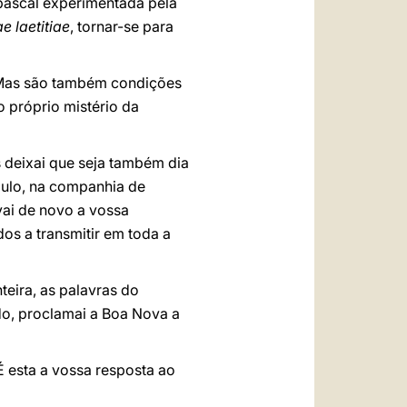
a pascal experimentada pela
e laetitiae
, tornar-se para
. Mas são também condições
 próprio mistério da
s deixai que seja também dia
aulo, na companhia de
vai de novo a vossa
os a transmitir em toda a
teira, as palavras do
do, proclamai a Boa Nova a
É esta a vossa resposta ao