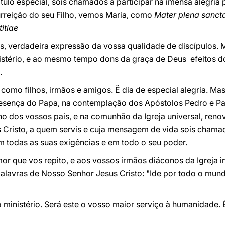
título especial, sois chamados a participar na imensa alegri
rreição do seu Filho, vemos Maria, como
Mater plena sancta
itiae
ois, verdadeira expressão da vossa qualidade de discípulos
istério, e ao mesmo tempo dons da graça de Deus efeitos do
.
como filhos, irmãos e amigos. Ë dia de especial alegria. Ma
resença do Papa, na contemplação dos Apóstolos Pedro e P
o dos vossos pais, e na comunhão da Igreja universal, reno
 Cristo, a quem servis e cuja mensagem de vida sois chamad
m todas as suas exigências e em todo o seu poder.
r que vos repito, e aos vossos irmãos diáconos da Igreja in
alavras de Nosso Senhor Jesus Cristo: "Ide por todo o mun
o ministério. Será este o vosso maior serviço à humanidade. 