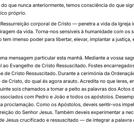
is do que nunca anteriormente, temos consciência do que sig
tico próprio.
essurreição corporal de Cristo — penetra a vida da Igreja i
iragem da vida. Torna-nos sensíveis à humanidade com os se
tem imenso poder para libertar, elevar, implantar a justiça,
uma mensagem particular esta manhã. Mediante a vossa sag
 ao Evangelho de Cristo Ressuscitado. Fostes encarregados 
me de Cristo Ressuscitado. Durante a cerimónia da Ordenaçã
e Cristo, do qual és agora arauto. Acredita no que leres, en
uinte sois chamados a tomar a peito as palavras dos Actos 
associados com Pedro e João e todos os apóstolos. Desempe
 sua proclamação. Como os Apóstolos, deveis sentir-vos impe
rreição do Senhor Jesus. Também deveis experimentar a nec
e Jesus crucificado e ressuscitado — de integrar a palavra