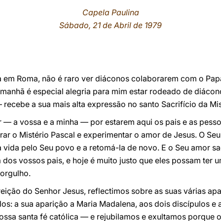
Capela Paulina
Sábado, 21 de Abril de 1979
ja em Roma, não é raro ver diáconos colaborarem com o Papa
 manhã é especial alegria para mim estar rodeado de diácon
recebe a sua mais alta expressão no santo Sacrifício da Mi
r — a vossa e a minha — por estarem aqui os pais e as pess
ar o Mistério Pascal e experimentar o amor de Jesus. O Seu
 vida pelo Seu povo e a retomá-la de novo. E o Seu amor sa
 dos vossos pais, e hoje é muito justo que eles possam ter
 orgulho.
ção do Senhor Jesus, reflectimos sobre as suas várias apa
los: a sua aparição a Maria Madalena, aos dois discípulos e
ssa santa fé católica — e rejubilamos e exultamos porque o