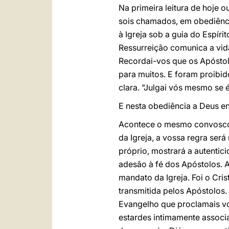
Na primeira leitura de hoje
sois chamados, em obediênci
à Igreja sob a guia do Espír
Ressurreição comunica a vida
Recordai-vos que os Apósto
para muitos. E foram proibid
clara. "Julgai vós mesmo se 
E nesta obediência a Deus e
Acontece o mesmo convosco,
da Igreja, a vossa regra ser
próprio, mostrará a autenti
adesão à fé dos Apóstolos. A
mandato da Igreja. Foi o Cri
transmitida pelos Apóstolos. 
Evangelho que proclamais vos
estardes intimamente associa