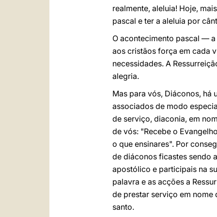
realmente, aleluia! Hoje, ma
pascal e ter a aleluia por cân
O acontecimento pascal — a R
aos cristãos força em cada v
necessidades. A Ressurreição 
alegria.
Mas para vós, Diáconos, há 
associados de modo especial
de serviço, diaconia, em no
de vós: "Recebe o Evangelho d
o que ensinares". Por conseg
de diáconos ficastes sendo 
apostólico e participais na
palavra e as acções a Ressu
de prestar serviço em nome d
santo.