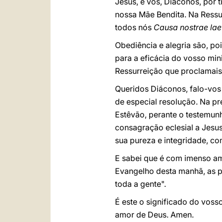
Jesus, e vós, Diáconos, por 
nossa Mãe Bendita. Na Ressu
todos nós
Causa nostrae laet
Obediência e alegria são, p
para a eficácia do vosso min
Ressurreição que proclamais
Queridos Diáconos, falo-vos 
de especial resolução. Na p
Estêvão, perante o testemunh
consagração eclesial a Jesus
sua pureza e integridade, co
E sabei que é com imenso amo
Evangelho desta manhã, as p
toda a gente".
É este o significado do voss
amor de Deus. Amen.