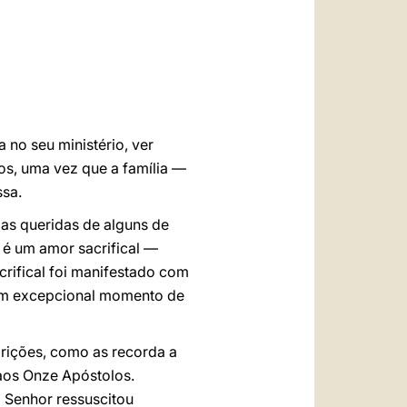
العربيّة
中文
LATINE
 no seu ministério, ver
os, uma vez que a família —
ssa.
oas queridas de alguns de
 é um amor sacrifical —
crifical foi manifestado com
 um excepcional momento de
rições, como as recorda a
 aos Onze Apóstolos.
 Senhor ressuscitou