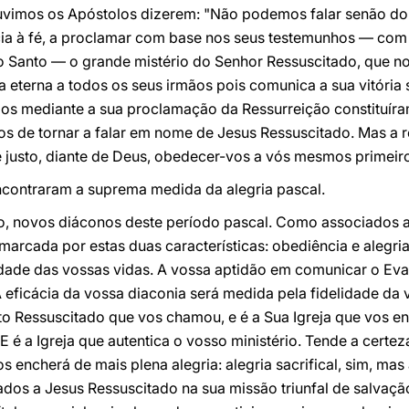
 ouvimos os Apóstolos dizerem: "Não podemos falar senão do
a à fé, a proclamar com base nos seus testemunhos — com b
ito Santo — o grande mistério do Senhor Ressuscitado, que n
 eterna a todos os seus irmãos pois comunica a sua vitória
los mediante a sua proclamação da Ressurreição constituí
os de tornar a falar em nome de Jesus Ressuscitado. Mas a r
é justo, diante de Deus, obedecer-vos a vós mesmos primeir
ncontraram a suprema medida da alegria pascal.
 novos diáconos deste período pascal. Como associados a
á marcada por estas duas características: obediência e aleg
cidade das vossas vidas. A vossa aptidão em comunicar o E
 eficácia da vossa diaconia será medida pela fidelidade da
sto Ressuscitado que vos chamou, e é a Sua Igreja que vos 
E é a Igreja que autentica o vosso ministério. Tende a certe
 encherá de mais plena alegria: alegria sacrifical, sim, mas
dos a Jesus Ressuscitado na sua missão triunfal de salvaçã