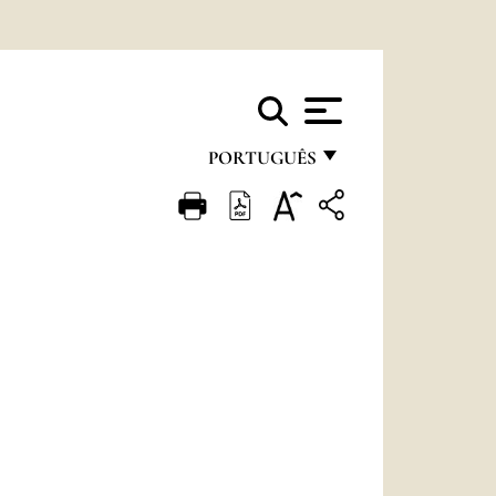
PORTUGUÊS
FRANÇAIS
ENGLISH
ITALIANO
PORTUGUÊS
ESPAÑOL
DEUTSCH
POLSKI