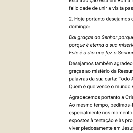
Esta tradição está em Roma l
felicidade de unir a visita p
2. Hoje portanto desejamos ca
domingo:
Dai graças ao Senhor porqu
porque é eterna a sua miseric
Este é o dia que fez o Senho
Desejamos também agradecer 
graças ao mistério da Ressu
palavras da sua carta: Todo 
Quem é que vence o mundo se
Agradecemos portanto a Crist
Ao mesmo tempo, pedimos-Lhe
especialmente nos momentos 
expostos à tentação e às pr
viver piedosamente em Jesus