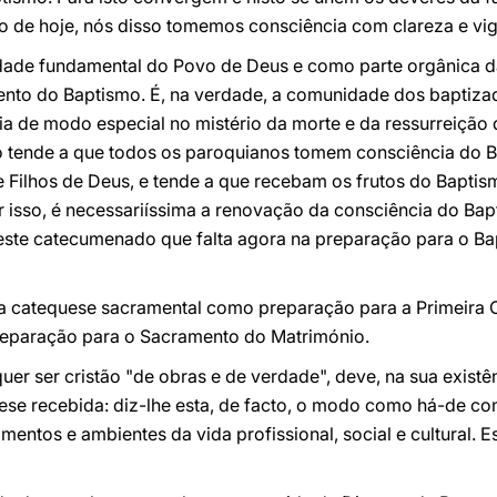
o de hoje, nós disso tomemos consciência com clareza e vig
ade fundamental do Povo de Deus e como parte orgânica da 
nto do Baptismo. É, na verdade, a comunidade dos baptiza
ia de modo especial no mistério da morte e da ressurreição 
co tende a que todos os paroquianos tomem consciência do 
de Filhos de Deus, e tende a que recebam os frutos do Baptis
or isso, é necessariíssima a renovação da consciência do Bap
este catecumenado que falta agora na preparação para o Ba
 a catequese sacramental como preparação para a Primeira
reparação para o Sacramento do Matrimónio.
uer ser cristão "de obras e de verdade", deve, na sua existê
ese recebida: diz-lhe esta, de facto, o modo como há-de co
entos e ambientes da vida profissional, social e cultural. E