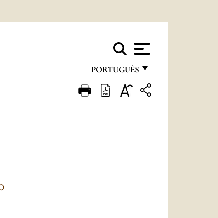
PORTUGUÊS
FRANÇAIS
ENGLISH
ITALIANO
PORTUGUÊS
ESPAÑOL
DEUTSCH
O
POLSKI