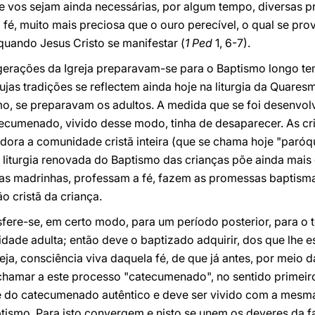
ue vos sejam ainda necessárias, por algum tempo, diversas 
fé, muito mais preciosa que o ouro perecível, o qual se pro
 quando Jesus Cristo se manifestar (
1 Ped
1, 6-7).
 gerações da Igreja preparavam-se para o Baptismo longo te
as tradições se reflectem ainda hoje na liturgia da Quares
mo, se preparavam os adultos. A medida que se foi desenvol
tecumenado, vivido desse modo, tinha de desaparecer. As c
iadora a comunidade cristã inteira (que se chama hoje "paróqu
 A liturgia renovada do Baptismo das crianças põe ainda mais
 as madrinhas, professam a fé, fazem as promessas baptisma
 cristã da criança.
fere-se, em certo modo, para um período posterior, para o
dade adulta; então deve o baptizado adquirir, dos que lhe e
ja, consciência viva daquela fé, de que já antes, por meio 
 é chamar a este processo "catecumenado", no sentido primeir
te do catecumenado autêntico e deve ser vivido com a mesm
ismo. Para isto convergem e nisto se unem os deveres da fam