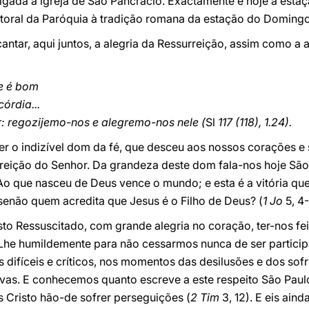
igada à igreja de São Pancrácio. Exactamente é hoje a estaçã
astoral da Paróquia à tradição romana da estação do Domingo 
ntar, aqui juntos, a alegria da Ressurreição, assim como a a
e é bom
órdia...
r: regozijemo-nos e alegremo-nos nele (
Sl
117 (118), 1.24).
o indizível dom da fé, que desceu aos nossos corações e 
rreição do Senhor. Da grandeza deste dom fala-nos hoje Sã
Ao que nasceu de Deus vence o mundo; e esta é a vitória qu
não quem acredita que Jesus é o Filho de Deus? (
1 Jo
5, 4-
o Ressuscitado, com grande alegria no coração, ter-nos feito
 humildemente para não cessarmos nunca de ser participant
difíceis e críticos, nos momentos das desilusões e dos so
ovas. E conhecemos quanto escreve a este respeito São Paul
 Cristo hão-de sofrer perseguições (
2 Tim
3, 12). E eis ain