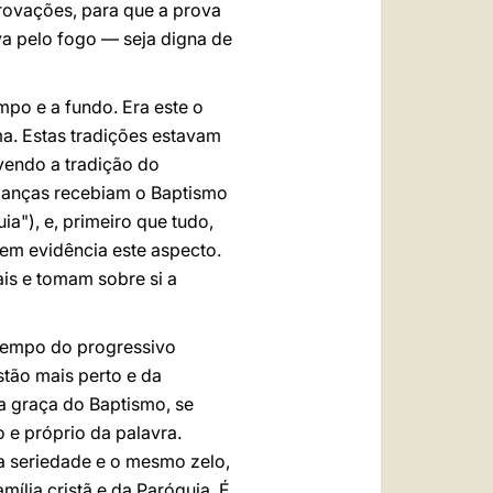
provações, para que a prova
va pelo fogo — seja digna de
mpo e a fundo. Era este o
ma. Estas tradições estavam
vendo a tradição do
rianças recebiam o Baptismo
ia"), e, primeiro que tudo,
 em evidência este aspecto.
is e tomam sobre si a
 tempo do progressivo
stão mais perto e da
da graça do Baptismo, se
o e próprio da palavra.
a seriedade e o mesmo zelo,
ília cristã e da Paróquia. É