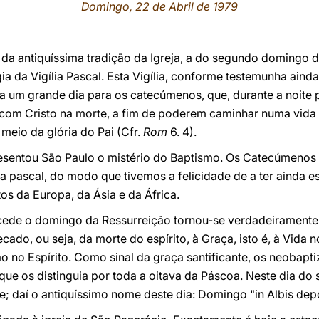
Domingo, 22 de Abril de 1979
 da antiquíssima tradição da Igreja, a do segundo domingo
rgia da Vigília Pascal. Esta Vigília, conforme testemunha aind
 um grande dia para os catecúmenos, que, durante a noite 
com Cristo na morte, a fim de poderem caminhar numa vida 
meio da glória do Pai (Cfr.
Rom
6. 4).
esentou São Paulo o mistério do Baptismo. Os Catecúmenos
ia pascal, do modo que tivemos a felicidade de a ter ainda e
os da Europa, da Ásia e da África.
cede o domingo da Ressurreição tornou-se verdadeiramente 
ado, ou seja, da morte do espírito, à Graça, isto é, à Vida no
 no Espírito. Como sinal da graça santificante, os neobapt
que os distinguia por toda a oitava da Páscoa. Neste dia d
 daí o antiquíssimo nome deste dia: Domingo "in Albis depo