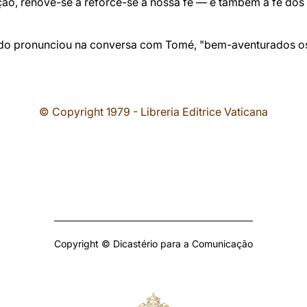
ão, renove-se a reforce-se a nossa fé — e também a fé dos 
ado pronunciou na conversa com Tomé, "bem-aventurados os
© Copyright 1979 - Libreria Editrice Vaticana
Copyright © Dicastério para a Comunicação