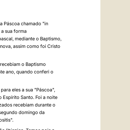
العربيّة
中文
 da Páscoa chamado "in
LATINE
a a sua forma
pascal, mediante o Baptismo,
nova, assim como foi Cristo
 recebiam o Baptismo
ste ano, quando conferi o
para eles a sua "Páscoa",
 Espírito Santo. Foi a noite
izados recebiam durante o
o segundo domingo da
sitis".