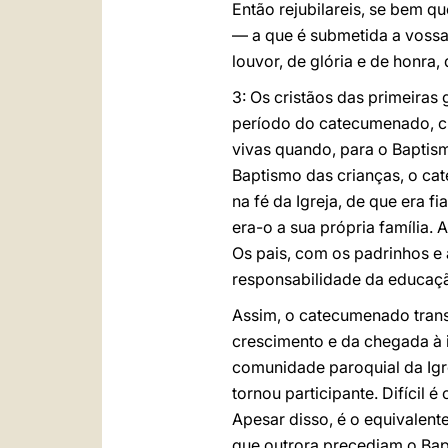
Então rejubilareis, se bem q
— a que é submetida a vossa 
louvor, de glória e de honra,
3: Os cristãos das primeiras
período do catecumenado, cuj
vivas quando, para o Baptis
Baptismo das crianças, o ca
na fé da Igreja, de que era f
era-o a sua própria família.
Os pais, com os padrinhos e
responsabilidade da educação
Assim, o catecumenado trans
crescimento e da chegada à i
comunidade paroquial da Igre
tornou participante. Difícil
Apesar disso, é o equivalen
que outrora precediam o Bapt