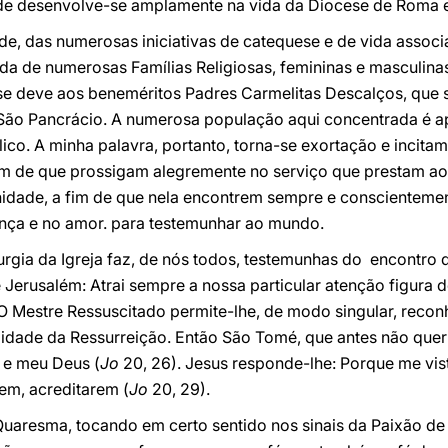
ade desenvolve-se amplamente na vida da Diocese de Roma e
e, das numerosas iniciativas de catequese e de vida associat
da de numerosas Famílias Religiosas, femininas e masculina
o se deve aos beneméritos Padres Carmelitas Descalços, qu
e São Pancrácio. A numerosa população aqui concentrada é 
lico. A minha palavra, portanto, torna-se exortação e incita
fim de que prossigam alegremente no serviço que prestam ao
ade, a fim de que nela encontrem sempre e conscientement
ança e no amor. para testemunhar ao mundo.
iturgia da Igreja faz, de nós todos, testemunhas do encontro
Jerusalém: Atrai sempre a nossa particular atenção figura 
O Mestre Ressuscitado permite-lhe, de modo singular, recon
idade da Ressurreição. Então São Tomé, que antes não queria
 e meu Deus (
Jo
20, 26). Jesus responde-lhe: Porque me vist
em, acreditarem (
Jo
20, 29).
uaresma, tocando em certo sentido nos sinais da Paixão de 