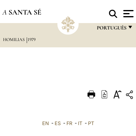
A
SANTA SÉ
PORTUGUÊS
HOMILIAS
1979
FRANÇAIS
ENGLISH
ITALIANO
PORTUGUÊS
ESPAÑOL
DEUTSCH
POLSKI
العربيّة
EN
-
ES
-
FR
-
IT
-
PT
中文