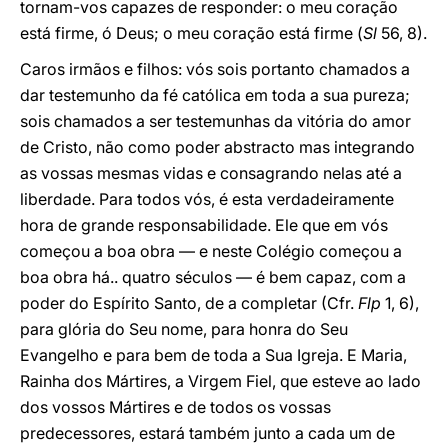
tornam-vos capazes de responder: o meu coração
está firme, ó Deus; o meu coração está firme (
Sl
56, 8).
Caros irmãos e filhos: vós sois portanto chamados a
dar testemunho da fé católica em toda a sua pureza;
sois chamados a ser testemunhas da vitória do amor
de Cristo, não como poder abstracto mas integrando
as vossas mesmas vidas e consagrando nelas até a
liberdade. Para todos vós, é esta verdadeiramente
hora de grande responsabilidade. Ele que em vós
começou a boa obra — e neste Colégio começou a
boa obra há.. quatro séculos — é bem capaz, com a
poder do Espírito Santo, de a completar (Cfr.
Flp
1, 6),
para glória do Seu nome, para honra do Seu
Evangelho e para bem de toda a Sua Igreja. E Maria,
Rainha dos Mártires, a Virgem Fiel, que esteve ao lado
dos vossos Mártires e de todos os vossas
predecessores, estará também junto a cada um de