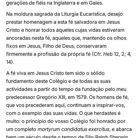
gerações de fiéis na Inglaterra e em Gales.
Na moldura sagrada da Liturgia Eucarística, desejo
prestar homenagem a esta fé salvadora em Jesus
Cristo e honrar todos aqueles cujas vidas estiveram
ancoradas nesta fé, aqueles que, mantendo os olhos
fixos em Jesus, Filho de Deus, conservaram
firmemente a profissão da própria fé (Cfr.
Heb
12, 2; 4,
14).
A fé viva em Jesus Cristo tem sido o sólido
fundamento deste Colégio e de todas as suas
actividades a partir do tempo da fundação pelo meu
predecessor Gregório XIII, em 1579. Os homens de fé,
que vos precederam aqui, continuam a inspirar-vos,
com o exemplo das suas vidas. O que herdastes é
muito: o princípio do vosso Colégio foi honrado por
um completo
martyrum candidatus exercitus
, e abarca
bem um século desde o tempo de São Ralph Sherwin,