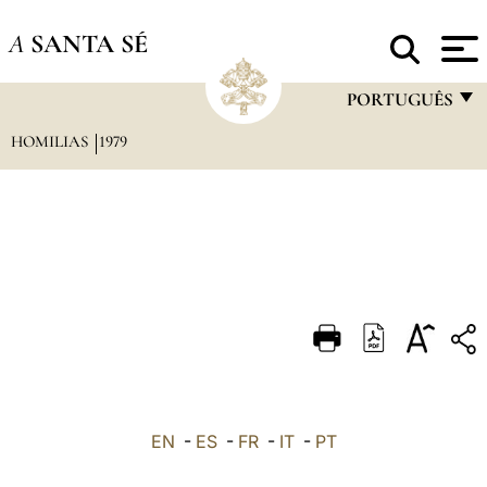
A
SANTA SÉ
PORTUGUÊS
HOMILIAS
1979
FRANÇAIS
ENGLISH
ITALIANO
PORTUGUÊS
ESPAÑOL
DEUTSCH
POLSKI
العربيّة
EN
-
ES
-
FR
-
IT
-
PT
中文