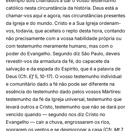
exemplo sois chamados a dar o vosso testemunho
católico nesta circunstância da história. Deus está a
chamar-vos aqui e agora, nas circunstâncias presentes
da Igreja e do mundo. Cristo e a Sua Igreja ordenam-
vos, todavia, que aceiteis o repto desta hora, contando
não precisamente com a vossa habilidade própria ou
com testemunho meramente humano, mas com o
poder do Evangelho. Segundo diz São Paulo, deveis
revestir-vos da armadura da fé, do capacete da
salvação e da espada do Espírito, que é a palavra de
Deus (Cfr.
Ef
5, 10-17). O vosso testemunho individual
e comunitário dado a fé não pode ser diferente na
essência do testemunho dado pelos vossos Mártires:
testemunho da fé da Igreja universal, testemunho que
levará outros a Cristo, testemunho que não se dará por
vencido quando — segundo nos diz Cristo no
Evangelho — cair a chuva, engrossarem os rios,
soprarem os ventos e se desmoronar a casa (Cfr.
Mt
7,