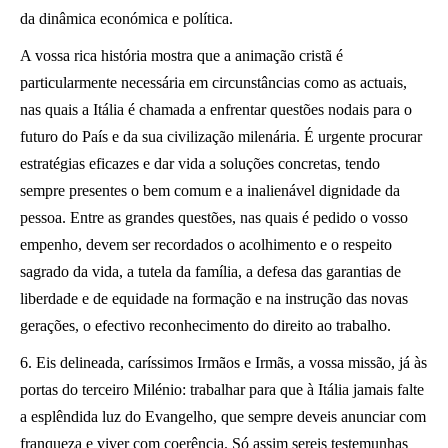
da dinâmica económica e política.
A vossa rica história mostra que a animação cristã é
particularmente necessária em circunstâncias como as actuais,
nas quais a Itália é chamada a enfrentar questões nodais para o
futuro do País e da sua civilização milenária. É urgente procurar
estratégias eficazes e dar vida a soluções concretas, tendo
sempre presentes o bem comum e a inalienável dignidade da
pessoa. Entre as grandes questões, nas quais é pedido o vosso
empenho, devem ser recordados o acolhimento e o respeito
sagrado da vida, a tutela da família, a defesa das garantias de
liberdade e de equidade na formação e na instrução das novas
gerações, o efectivo reconhecimento do direito ao trabalho.
6. Eis delineada, caríssimos Irmãos e Irmãs, a vossa missão, já às
portas do terceiro Milénio: trabalhar para que à Itália jamais falte
a esplêndida luz do Evangelho, que sempre deveis anunciar com
franqueza e viver com coerência. Só assim sereis testemunhas