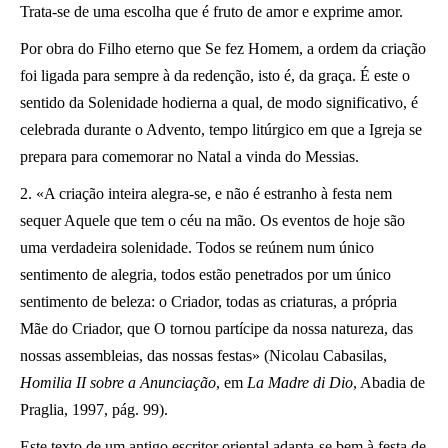
Trata-se de uma escolha que é fruto de amor e exprime amor.
Por obra do Filho eterno que Se fez Homem, a ordem da criação
foi ligada para sempre à da redenção, isto é, da graça. É este o
sentido da Solenidade hodierna a qual, de modo significativo, é
celebrada durante o Advento, tempo litúrgico em que a Igreja se
prepara para comemorar no Natal a vinda do Messias.
2. «A criação inteira alegra-se, e não é estranho à festa nem
sequer Aquele que tem o céu na mão. Os eventos de hoje são
uma verdadeira solenidade. Todos se reúnem num único
sentimento de alegria, todos estão penetrados por um único
sentimento de beleza: o Criador, todas as criaturas, a própria
Mãe do Criador, que O tornou partícipe da nossa natureza, das
nossas assembleias, das nossas festas» (Nicolau Cabasilas,
Homilia II sobre a Anunciação
, em
La Madre di Dio
, Abadia de
Praglia, 1997, pág. 99).
Este texto de um antigo escritor oriental adapta-se bem à festa de