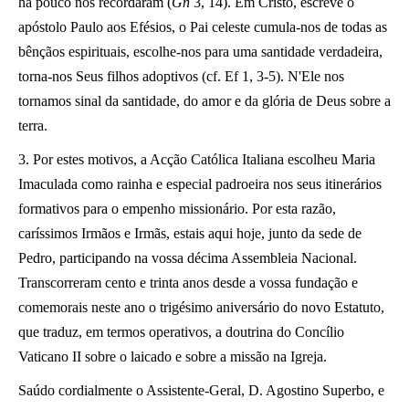
há pouco nos recordaram (
Gn
3, 14). Em Cristo, escreve o
apóstolo Paulo aos Efésios, o Pai celeste cumula-nos de todas as
bênçãos espirituais, escolhe-nos para uma santidade verdadeira,
torna-nos Seus filhos adoptivos (cf. Ef 1, 3-5). N'Ele nos
tornamos sinal da santidade, do amor e da glória de Deus sobre a
terra.
3. Por estes motivos, a Acção Católica Italiana escolheu Maria
Imaculada como rainha e especial padroeira nos seus itinerários
formativos para o empenho missionário. Por esta razão,
caríssimos Irmãos e Irmãs, estais aqui hoje, junto da sede de
Pedro, participando na vossa décima Assembleia Nacional.
Transcorreram cento e trinta anos desde a vossa fundação e
comemorais neste ano o trigésimo aniversário do novo Estatuto,
que traduz, em termos operativos, a doutrina do Concílio
Vaticano II sobre o laicado e sobre a missão na Igreja.
Saúdo cordialmente o Assistente-Geral, D. Agostino Superbo, e