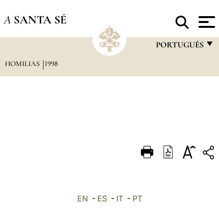
A
SANTA SÉ
PORTUGUÊS
HOMILIAS
1998
FRANÇAIS
ENGLISH
ITALIANO
PORTUGUÊS
ESPAÑOL
DEUTSCH
POLSKI
العربيّة
EN
-
ES
-
IT
-
PT
中文