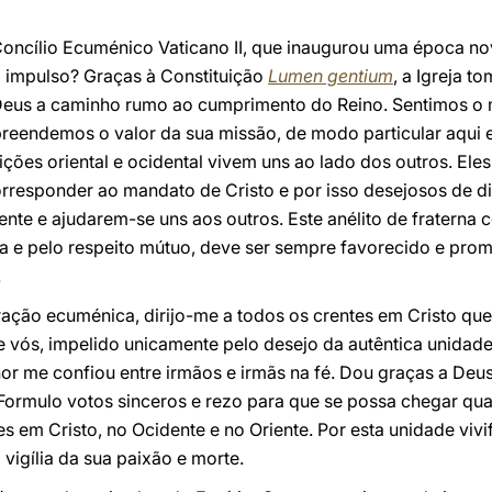
ncílio Ecuménico Vaticano II, que inaugurou uma época nova
 impulso? Graças à Constituição
Lumen gentium
, a Igreja t
eus a caminho rumo ao cumprimento do Reino. Sentimos o mis
mpreendemos o valor da sua missão, de modo particular aqui
ições oriental e ocidental vivem uns ao lado dos outros. Ele
responder ao mandato de Cristo e por isso desejosos de di
e e ajudarem-se uns aos outros. Este anélito de fraterna 
a e pelo respeito mútuo, deve ser sempre favorecido e prom
.
ação ecuménica, dirijo-me a todos os crentes em Cristo qu
vós, impelido unicamente pelo desejo da autêntica unidade 
hor me confiou entre irmãos e irmãs na fé. Dou graças a De
. Formulo votos sinceros e rezo para que se possa chegar q
es em Cristo, no Ocidente e no Oriente. Por esta unidade viv
vigília da sua paixão e morte.