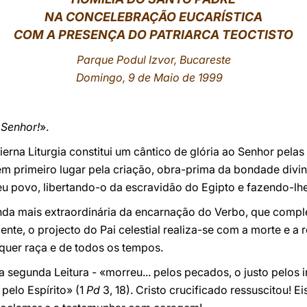
NA CONCELEBRAÇÃO EUCARÍSTICA
COM A PRESENÇA DO PATRIARCA TEOCTISTO
Parque
Podul Izvor,
Bucareste
Domingo, 9 de Maio de 1999
 Senhor!
».
erna Liturgia constitui um cântico de glória ao Senhor pelas
m primeiro lugar pela criação, obra-prima da bondade divina
eu povo, libertando-o da escravidão do Egipto e fazendo-lh
nda mais extraordinária da encarnação do Verbo, que comple
te, o projecto do Pai celestial realiza-se com a morte e a r
quer raça e de todos os tempos.
 segunda Leitura - «morreu... pelos pecados, o justo pelos i
pelo Espírito» (1
Pd
3, 18). Cristo crucificado ressuscitou! E