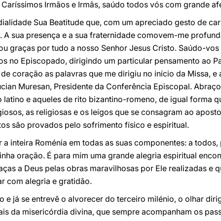
. Caríssimos Irmãos e Irmãs, saúdo todos vós com grande af
ialidade Sua Beatitude que, com um apreciado gesto de car
a. A sua presença e a sua fraternidade comovem-me profun
u graças por tudo a nosso Senhor Jesus Cristo. Saúdo-vos
os no Episcopado, dirigindo um particular pensamento ao Pa
de coração as palavras que me dirigiu no início da Missa, e
Lucian Muresan, Presidente da Conferência Episcopal. Abraço
o latino e aqueles de rito bizantino-romeno, de igual forma 
giosos, as religiosas e os leigos que se consagram ao apost
os são provados pelo sofrimento físico e espiritual.
r a inteira Roménia em todas as suas componentes: a todos, 
nha oração. É para mim uma grande alegria espiritual encon
ças a Deus pelas obras maravilhosas por Ele realizadas e q
r com alegria e gratidão.
 e já se entrevê o alvorecer do terceiro milénio, o olhar di
nais da misericórdia divina, que sempre acompanham os pa