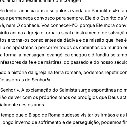
roclamar e a testemunhar com coragem!
 Redentor anuncia aos discípulos a vinda do Paráclito: «Então
 que permaneça convosco para sempre. Ele é o Espírito da
vê, nem O conhece. Vós conhecei-l'O, porque Ele mora conv
pírito anima a Igreja e torna-a sinal e instrumento de salvaçã
ãos e torna-os conscientes da dádiva e da missão que lhes 
peliu os apóstolos a percorrer todos os caminhos do mundo 
ta forma, a mensagem evangélica chegou e difundiu-se tam
nfessores da fé e de mártires, do passado e do nosso sécul
o a história da Igreja na terra romena, podemos repetir co
o as obras do Senhor!».
 Senhor!». A exclamação do Salmista surge espontânea no 
sião de ver com os próprios olhos os prodígios que Deus ac
ialmente nestes anos.
 tempo que o Bispo de Roma pudesse visitar os irmãos e as 
 longo inverno de sofrimento e de perseguição, podemos fi