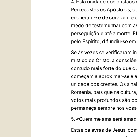
4. Esta unidade dos cristãos
Pentecostes os Apóstolos, q
encheram-se de coragem e de
medo de testemunhar com as 
persegui
ção e até a morte. E
pelo Espírito, difundiu-se e
Se às vezes se verificaram i
místico de Cristo, a consci
contudo mais forte do que q
começam a aproximar-se e as
unidade dos crentes. Os sin
Roménia, país que na cultura, 
votos mais profundos são po
permaneça sempre nos vossos
5. «Quem me ama será amado 
Estas palavras de Jesus, co