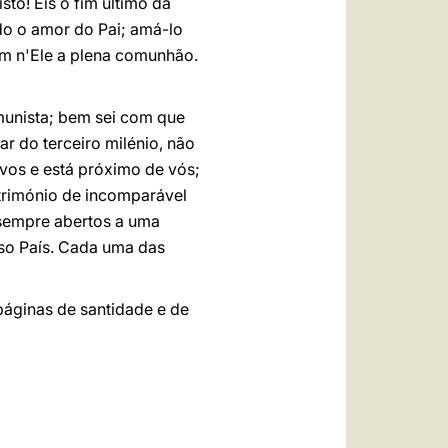
to! Eis o fim último da
do o amor do Pai; amá-lo
em n'Ele a plena comunhão.
munista; bem sei com que
ar do terceiro milénio, não
-vos e está próximo de vós;
trimónio de incomparável
 sempre abertos a uma
sso País. Cada uma das
páginas de santidade e de