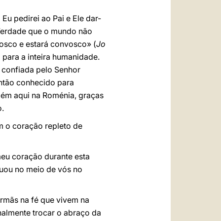
 Eu pedirei ao Pai e Ele dar-
 Verdade que o mundo não
osco e estará convosco» (
Jo
o para a inteira humanidade.
é confiada pelo Senhor
então conhecido para
bém aqui na Roménia, graças
o.
m o coração repleto de
meu coração durante esta
tuou no meio de vós no
irmãs na fé que vivem na
nalmente trocar o abraço da