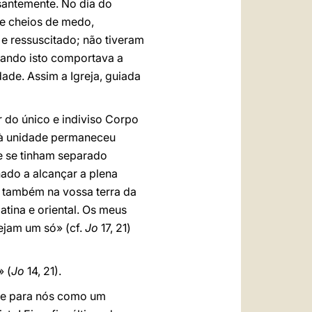
ssantemente. No dia do
 e cheios de medo,
e ressuscitado; não tiveram
uando isto comportava a
ade. Assim a Igreja, guiada
r do único e indiviso Corpo
 à unidade permaneceu
e se tinham separado
ado a alcançar a plena
s também na vossa terra da
latina e oriental. Os meus
ejam um só» (cf.
Jo
17, 21)
» (
Jo
14, 21).
oje para nós como um