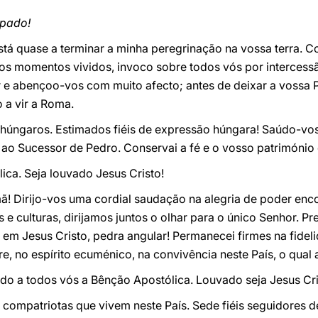
opado!
stá quase a terminar a minha peregrinação na vossa terra. 
os momentos vividos, invoco sobre todos vós por intercess
 e abençoo-vos com muito afecto; antes de deixar a vossa P
 a vir a Roma.
s húngaros. Estimados fiéis de expressão húngara! Saúdo-vo
ao Sucessor de Pedro. Conservai a fé e o vosso património c
ca. Seja louvado Jesus Cristo!
mã! Dirijo-vos uma cordial saudação na alegria de poder enco
s e culturas, dirijamos juntos o olhar para o único Senhor. P
ida em Jesus Cristo, pedra angular! Permanecei firmes na fid
re, no espírito ecuménico, na convivência neste País, o qual 
do a todos vós a Bênção Apostólica. Louvado seja Jesus Cri
ompatriotas que vivem neste País. Sede fiéis seguidores de