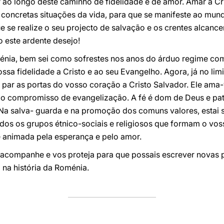
 ao longo deste caminho de fidelidade e de amor. Amar a Cris
 concretas situações da vida, para que se manifeste ao mun
e se realize o seu projecto de salvação e os crentes alcanc
 este ardente desejo!
énia, bem sei como sofrestes nos anos do árduo regime co
sa fidelidade a Cristo e ao seu Evangelho. Agora, já no limi
 par as portas do vosso coração a Cristo Salvador. Ele ama
o compromisso de evangelização. A fé é dom de Deus e pa
. Na salva- guarda e na promoção dos comuns valores, estai
dos os grupos étnico-sociais e religiosos que formam o vo
 animada pela esperança e pelo amor.
 acompanhe e vos proteja para que possais escrever novas 
 na história da Roménia.