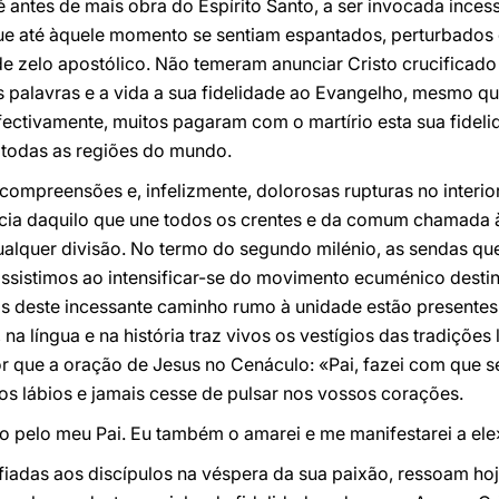
 é antes de mais obra do Espírito Santo, a ser invocada ince
ue até àquele momento se sentiam espantados, perturbados
 zelo apostólico. Não temeram anunciar Cristo crucificado 
palavras e a vida a sua fidelidade ao Evangelho, mesmo q
fectivamente, muitos pagaram com o martírio esta sua fidelid
m todas as regiões do mundo.
ncompreensões e, infelizmente, dolorosas rupturas no interio
ência daquilo que une todos os crentes e da comum chamada
ualquer divisão. No termo do segundo milénio, as sendas qu
sistimos ao intensificar-se do movimento ecuménico destin
ais deste incessante caminho rumo à unidade estão presente
na língua e na história traz vivos os vestígios das tradições 
r que a oração de Jesus no Cenáculo: «Pai, fazei com que s
 lábios e jamais cesse de pulsar nos vossos corações.
pelo meu Pai. Eu também o amarei e me manifestarei a ele
nfiadas aos discípulos na véspera da sua paixão, ressoam h