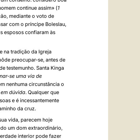
 homem continue assim» (
1
ção, mediante o voto de
asar com o príncipe Boleslau,
 os esposos confiaram às
 na tradição da Igreja
pôde preocupar-se, antes de
nde testemunho. Santa Kinga
nar-se uma via de
 em nenhuma circunstância o
 em dúvida
. Qualquer que
essoas e é incessantemente
aminho da cruz.
 sua vida, parecem hoje
ado um dom extraordinário,
erdade interior pode fazer