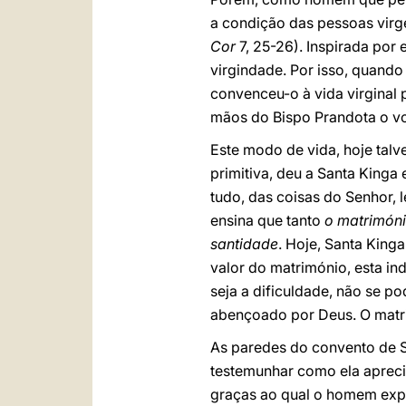
a condição das pessoas virg
Cor
7, 25-26). Inspirada por
virgindade. Por isso, quando
convenceu-o à vida virginal 
mãos do Bispo Prandota o vo
Este modo de vida, hoje talv
primitiva, deu a Santa Kinga
tudo, das coisas do Senhor, 
ensina que tanto
o matrimóni
santidade
. Hoje, Santa King
valor do matrimónio, esta in
seja a dificuldade, não se p
abençoado por Deus. O matri
As paredes do convento de St
testemunhar como ela apreci
graças ao qual o homem expe