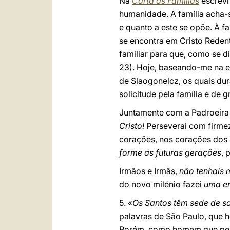
Na
Carta às Famílias
escrevi
humanidade. A família acha-s
e quanto a este se opõe. À fa
se encontra em Cristo Reden
familiar para que, como se d
23). Hoje, baseando-me na ex
de Slaogonelcz, os quais dur
solicitude pela família e de 
Juntamente com a Padroeira 
Cristo!
Perseverai com firmez
corações, nos corações dos pa
forme as futuras gerações
, 
Irmãos e Irmãs,
não tenhais 
do novo milénio fazei
uma er
5. «
Os Santos têm sede de s
palavras de São Paulo, que 
Porém, como homem que pela