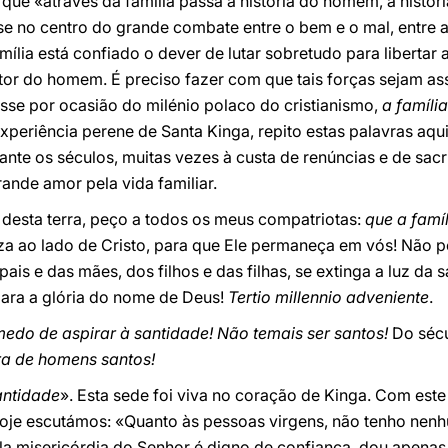
 que «através da família passa a história do homem, a histór
e no centro do grande combate entre o bem e o mal, entre a
mília está confiado o dever de lutar sobretudo para libertar 
tor do homem. É preciso fazer com que tais forças sejam a
isse por ocasião do milénio polaco do cristianismo,
a famíli
periência perene de Santa Kinga, repito estas palavras aqui,
ante os séculos, muitas vezes à custa de renúncias e de sacr
grande amor pela vida familiar.
desta terra, peço a todos os meus compatriotas:
que a famí
a ao lado de Cristo, para que Ele permaneça em vós! Não p
is e das mães, dos filhos e das filhas, se extinga a luz da 
para a glória do nome de Deus!
Tertio millennio adveniente
.
medo de aspirar à santidade! Não temais ser santos!
Do sécu
a de homens santos!
antidade
». Esta sede foi viva no coração de Kinga. Com este
hoje escutámos: «Quanto às pessoas virgens, não tenho nenh
 misericórdia do Senhor é digno de confiança, dou apenas