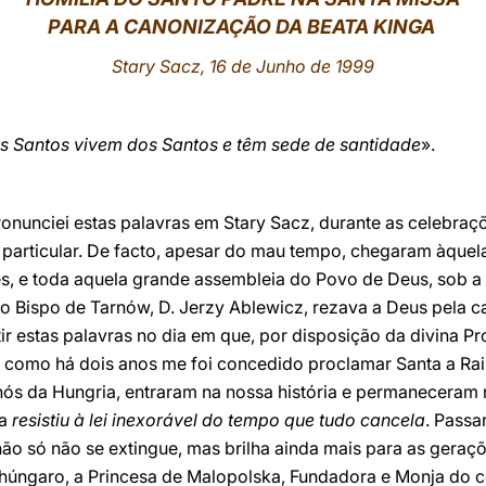
PARA A CANONIZAÇÃO DA BEATA KINGA
Stary Sacz, 16 de Junho de 1999
s Santos vivem dos Santos e têm sede de santidade
».
ronunciei estas palavras em Stary Sacz, durante as celebraçõ
particular. De facto, apesar do mau tempo, chegaram àquela
es, e toda aquela grande assembleia do Povo de Deus, sob a
o Bispo de Tarnów, D. Jerzy Ablewicz, rezava a Deus pela c
ir estas palavras no dia em que, por disposição da divina P
 como há dois anos me foi concedido proclamar Santa a Ra
s da Hungria, entraram na nossa história e permaneceram
ga
resistiu à lei inexorável do tempo que tudo cancela
. Passa
não só não se extingue, mas brilha ainda mais para as gera
 húngaro, a Princesa de Malopolska, Fundadora e Monja do c