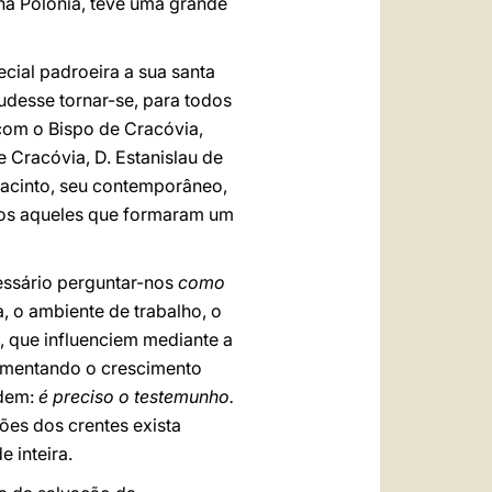
na Polónia, teve uma grande
cial padroeira a sua santa
pudesse tornar-se, para todos
 com o Bispo de Cracóvia,
Cracóvia, D. Estanislau de
Jacinto, seu contemporâneo,
odos aqueles que formaram um
cessário perguntar-nos
como
a, o ambiente de trabalho, o
s, que influenciem mediante a
limentando o crescimento
ndem:
é preciso o testemunho.
ções dos crentes exista
e inteira.