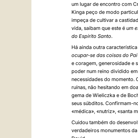
um lugar de encontro com Cr
Kinga peço de modo particul
impeça de cultivar a castida
vida, saibam que este é
um e
do Espírito Santo
.
Há ainda outra característic
ocupar-se das coisas do Pa
e coragem, generosidade e so
poder num reino dividido em 
necessidades do momento. Co
ruínas, não hesitando em doa
gema de Wieliczka e de Boch
seus súbditos. Confirmam-no
«médica», «nutriz», «santa 
Cuidou também do desenvolvi
verdadeiros monumentos da li