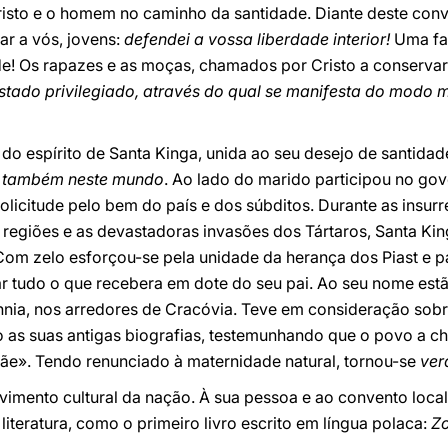
isto e o homem no caminho da santidade. Diante deste con
ar a vós, jovens:
defendei a vossa liberdade interior!
Uma fa
de! Os rapazes e as moças, chamados por Cristo a conservar
stado privilegiado, através do qual se manifesta do modo 
a do espírito de Santa Kinga, unida ao seu desejo de santida
i também neste mundo
. Ao lado do marido participou no go
licitude pelo bem do país e dos súbditos. Durante as insurre
regiões e as devastadoras invasões dos Tártaros, Santa Kin
m zelo esforçou-se pela unidade da herança dos Piast e par
r tudo o que recebera em dote do seu pai. Ao seu nome estã
nia, nos arredores de Cracóvia. Teve em consideração sob
 as suas antigas biografias, testemunhando que o povo a 
mãe». Tendo renunciado à maternidade natural, tornou-se
ver
mento cultural da nação. À sua pessoa e ao convento local
teratura, como o primeiro livro escrito em língua polaca:
Z