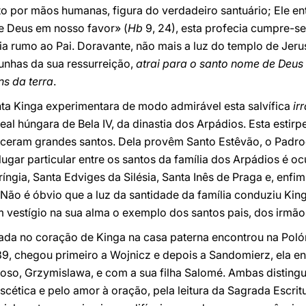
to por mãos humanas, figura do verdadeiro santuário; Ele ent
de Deus em nosso favor» (
Hb
9, 24), esta profecia cumpre-s
a rumo ao Pai. Doravante, não mais a luz do templo de Jer
munhas da sua ressurreição,
atrai para o santo nome de Deus
ns da terra
.
ta Kinga experimentara de modo admirável esta salvífica
ir
 real húngara de Bela IV, da dinastia dos Arpádios. Esta estir
asceram grandes santos. Dela provêm Santo Estêvão, o Padroe
lugar particular entre os santos da família dos Arpádios é o
ríngia, Santa Edviges da Silésia, Santa Inês de Praga e, enfim
 Não é óbvio que a luz da santidade da família conduziu Ki
vestígio na sua alma o exemplo dos santos pais, dos irmãos
da no coração de Kinga na casa paterna encontrou na Polóni
9, chegou primeiro a Wojnicz e depois a Sandomierz, ela en
oso, Grzymislawa, e com a sua filha Salomé. Ambas disting
scética e pelo amor à oração, pela leitura da Sagrada Escrit