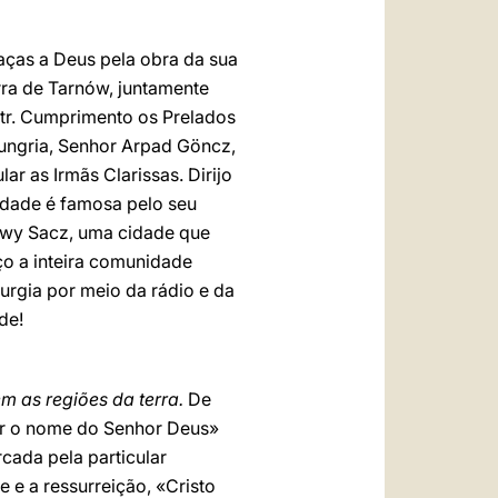
raças a Deus pela obra da sua
erra de Tarnów, juntamente
iotr. Cumprimento os Prelados
Hungria, Senhor Arpad Göncz,
ar as Irmãs Clarissas. Dirijo
cidade é famosa pelo seu
owy Sacz, uma cidade que
o a inteira comunidade
turgia por meio da rádio e da
de!
m as regiões da terra.
De
itar o nome do Senhor Deus»
cada pela particular
e a ressurreição, «Cristo