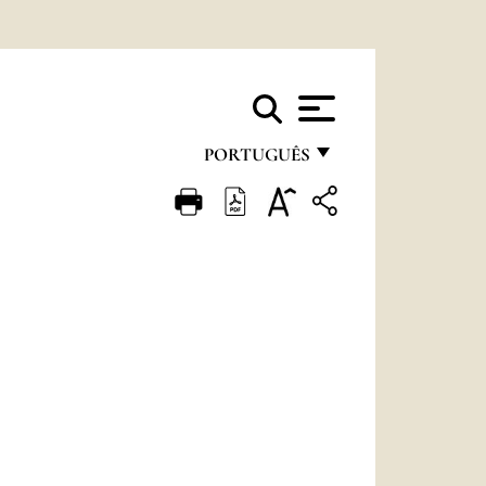
PORTUGUÊS
FRANÇAIS
ENGLISH
ITALIANO
PORTUGUÊS
ESPAÑOL
DEUTSCH
POLSKI