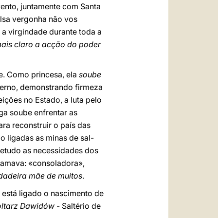
vento, juntamente com Santa
lsa vergonha não vos
 a virgindade durante toda a
mais claro a acção do poder
de. Como princesa, ela
soube
verno, demonstrando firmeza
ições no Estado, a luta pelo
ga soube enfrentar as
a reconstruir o país das
o ligadas as minas de sal-
retudo as necessidades dos
chamava: «consoladora»,
dadeira mãe de muitos
.
 está ligado o nascimento de
oltarz Dawidów
- Saltério de