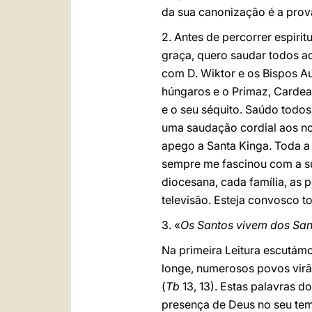
da sua canonização é a prov
2. Antes de percorrer espiri
graça, quero saudar todos aq
com D. Wiktor e os Bispos Au
húngaros e o Primaz, Cardea
e o seu séquito. Saúdo todos 
uma saudação cordial aos nos
apego a Santa Kinga. Toda a
sempre me fascinou com a s
diocesana, cada família, as 
televisão. Esteja convosco t
3. «
Os Santos vivem dos San
Na primeira Leitura escutámo
longe, numerosos povos virão
(
Tb
13, 13). Estas palavras d
presença de Deus no seu tem