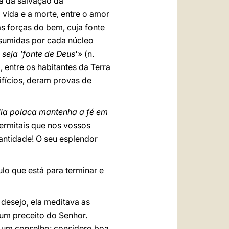
ia da salvação da
 vida e a morte, entre o amor
as forças do bem, cuja fonte
ssumidas por cada núcleo
a seja 'fonte de Deus
'» (n.
 entre os habitantes da Terra
ifícios, deram provas de
lia polaca mantenha a fé em
ermitais que nos vossos
santidade! O seu esplendor
lo que está para terminar e
 desejo, ela meditava as
um preceito do Senhor.
 um conselho: considero boa