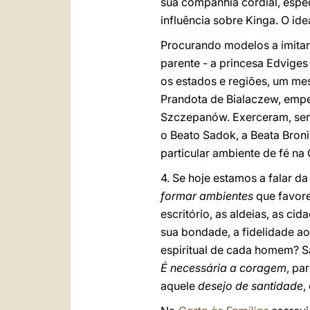
sua companhia cordial, espec
influência sobre Kinga. O i
Procurando modelos a imitar
parente - a princesa Edviges 
os estados e regiões, um mes
Prandota de Bialaczew, empe
Szczepanów. Exerceram, sem 
o Beato Sadok, a Beata Broni
particular ambiente de fé na
4. Se hoje estamos a falar d
formar ambientes
que favore
escritório, as aldeias, as ci
sua bondade, a fidelidade ao
espiritual de cada homem? S
É necessária a coragem
, pa
aquele
desejo de santidade
,