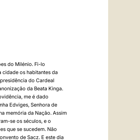
العربيّة
中文
LATINE
es do Milénio. Fi-lo
 cidade os habitantes da
 presidência do Cardeal
anonização da Beata Kinga.
rovidência, me é dado
inha Edviges, Senhora de
 na memória da Nação. Assim
ram-se os séculos, e o
ções que se sucedem. Não
onvento de Sacz. E este dia