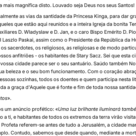
a mais magnífica disto. Louvado seja Deus nos seus Santos!
tualmente as vias da santidade da Princesa Kinga, para dar g
ueles que estão aqui reunidos e a inteira Igreja da bonita T
xiliares D. Wladyslaw e D. Jan, e o caro Bispo Emérito D. P
l Laszlo Paskai, assim como o Presidente da República da 
os sacerdotes, os religiosos, as religiosas e de modo particul
sos anfitriões - os habitantes de Stary Sacz. Sei que esta 
 vossa cidade parece ser o seu santuário. Saúdo também N
ua beleza e o seu bom funcionamento. Com o coração abraç
pessoas sozinhas, todos os doentes e quem participa nesta li
oda a graça d'Aquele que é fonte e fim de toda nossa santida
tos
».
s um anúncio profético: «
Uma luz brilhante iluminará també
 a ti, e habitantes de todos os extremos da terra virão vis
o Profeta referem-se antes de tudo a Jerusalém, a cidade mar
plo. Contudo, sabemos que desde quando, mediante a morte 