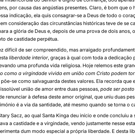
ens, por causa das angústias presentes. Claro, é bom que o
 essa indicação, ela quis consagrar-se a Deus de todo o cora
 em consideração das circunstâncias históricas teve de se c
para a glória de Deus e, depois de uma prova de dois anos,
to de castidade perpétua.
ez difícil de ser compreendido, mas arraigado profundamente
 esta
liberdade interior
, graças à qual com toda a dedicação 
levando uma profunda vida religiosa. Hoje relemos este gra
o como a virgindade vivida em união com Cristo podem tor
a põe-se como salvaguarda destes valores. Ela recorda que
dissolúvel união de amor entre duas pessoas,
pode ser posto
ode renunciar à defesa deste amor original, que uniu duas p
mónio é a via da santidade, até mesmo quando se torna o c
ary Sacz, ao qual Santa Kinga deu início e onde concluiu a
ava a castidade e a virgindade, vendo justamente nesse est
rimenta dum modo especial a própria liberdade. E desta lib