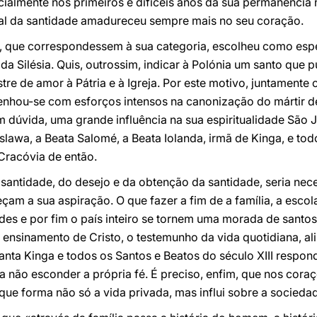
ialmente nos primeiros e difíceis anos da sua permanência 
deal da santidade amadureceu sempre mais no seu coração.
, que correspondessem à sua categoria, escolheu como espe
da Silésia. Quis, outrossim, indicar à Polónia um santo que 
tre de amor à Pátria e à Igreja. Por este motivo, juntamente
nhou-se com esforços intensos na canonização do mártir de 
dúvida, uma grande influência na sua espiritualidade São 
slawa, a Beata Salomé, a Beata Iolanda, irmã de Kinga, e t
 Cracóvia de então.
a santidade, do desejo e da obtenção da santidade, seria ne
çam a sua aspiração. O que fazer a fim de a família, a escol
dades e por fim o país inteiro se tornem uma morada de santo
 ensinamento de Cristo, o testemunho da vida quotidiana, a
anta Kinga e todos os Santos e Beatos do século XIII respo
ra não esconder a própria fé. É preciso, enfim, que nos cora
 que forma não só a vida privada, mas influi sobre a sociedad