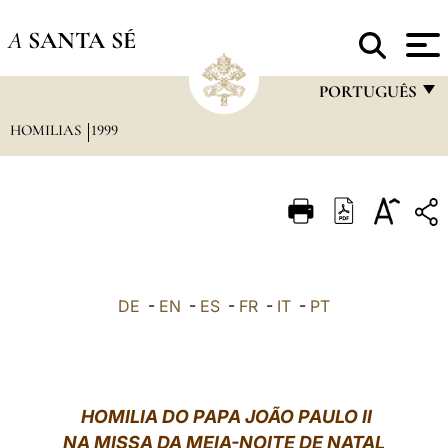
A
SANTA SÉ
PORTUGUÊS
HOMILIAS
1999
FRANÇAIS
ENGLISH
ITALIANO
PORTUGUÊS
ESPAÑOL
DE
-
EN
-
ES
-
FR
-
IT
-
PT
DEUTSCH
POLSKI
العربيّة
HOMILIA DO PAPA JOÃO PAULO II
NA MISSA DA MEIA-NOITE DE NATAL
中文