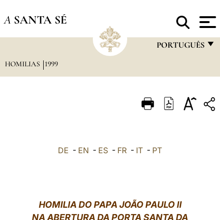
A
SANTA SÉ
PORTUGUÊS
HOMILIAS
1999
FRANÇAIS
ENGLISH
ITALIANO
PORTUGUÊS
ESPAÑOL
DE
-
EN
-
ES
-
FR
-
IT
-
PT
DEUTSCH
POLSKI
العربيّة
HOMILIA DO PAPA JOÃO PAULO II
NA ABERTURA DA PORTA SANTA DA
中文