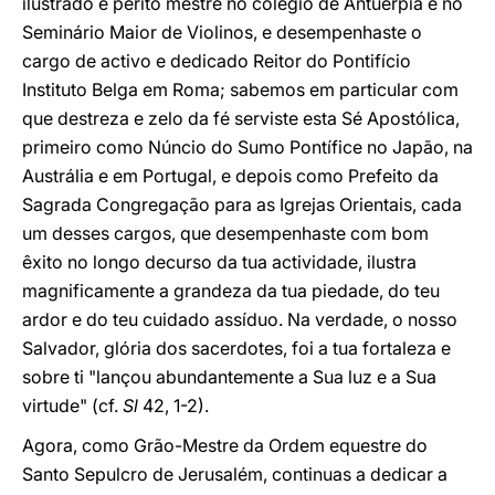
ilustrado e perito mestre no colégio de Antuérpia e no
Seminário Maior de Violinos, e desempenhaste o
cargo de activo e dedicado Reitor do Pontifício
Instituto Belga em Roma; sabemos em particular com
que destreza e zelo da fé serviste esta Sé Apostólica,
primeiro como Núncio do Sumo Pontífice no Japão, na
Austrália e em Portugal, e depois como Prefeito da
Sagrada Congregação para as Igrejas Orientais, cada
um desses cargos, que desempenhaste com bom
êxito no longo decurso da tua actividade, ilustra
magnificamente a grandeza da tua piedade, do teu
ardor e do teu cuidado assíduo. Na verdade, o nosso
Salvador, glória dos sacerdotes, foi a tua fortaleza e
sobre ti "lançou abundantemente a Sua luz e a Sua
virtude" (cf.
Sl
42, 1-2).
Agora, como Grão-Mestre da Ordem equestre do
Santo Sepulcro de Jerusalém, continuas a dedicar a