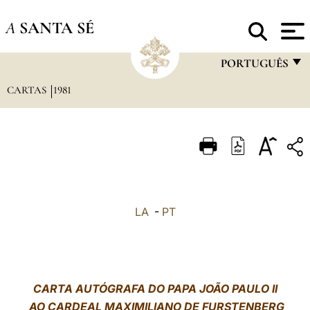
A
SANTA SÉ
PORTUGUÊS
CARTAS
1981
FRANÇAIS
ENGLISH
ITALIANO
PORTUGUÊS
ESPAÑOL
LA
-
PT
DEUTSCH
POLSKI
العربيّة
CARTA AUTÓGRAFA DO PAPA JOÃO PAULO II
AO CARDEAL MAXIMILIANO DE FURSTENBERG
中文