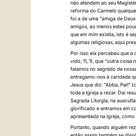
não atendem ao seu Magistéri
reforma do Carmelo qualquer
foi a de uma "amiga de Deus"
amigos, ao menos estes pou
que em mim existia, isto é s
algumas religiosas, aqui pre
Por isso ela percebeu que a 
vida
, 11, 1), que "outra co
falamos no segredo da noss
entregamo-nos à caridade qu
Jesus que diz: "Abba, Pai!" (c
toda a Igreja a rezar. Daí re
Sagrada Liturgia, na auscult
glorificado e entramos em 
apresentada na Igreja, como 
Portanto, quando alguém reza
então assim também se dispõe