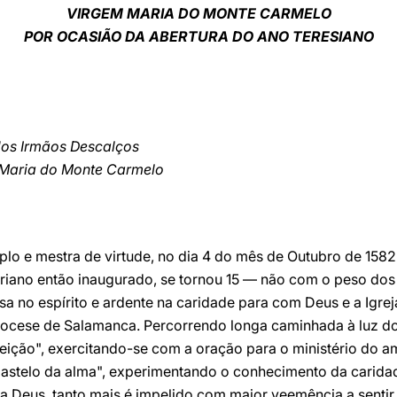
VIRGEM MARIA DO MONTE CARMELO
POR OCASIÃO DA ABERTURA DO ANO TERESIANO
dos Irmãos Descalços
Maria do Monte Carmelo
plo e mestra de virtude, no dia 4 do mês de Outubro de 158
iano então inaugurado, se tornou 15 — não com o peso dos
 no espírito e ardente na caridade para com Deus e a Igrej
diocese de Salamanca. Percorrendo longa caminhada à luz do
eição", exercitando-se com a oração para o ministério do a
Castelo da alma", experimentando o conhecimento da carida
a Deus, tanto mais é impelido com maior veemência a sentir c