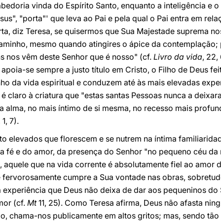
bedoria vinda do Espírito Santo, enquanto a inteligência e
us", "porta"' que leva ao Pai e pela qual o Pai entra em rel
rta, diz Teresa, se quisermos que Sua Majestade suprema no
caminho, mesmo quando atingires o ápice da contemplação; 
ns nos vêm deste Senhor que é nosso" (cf.
Livro da vida
, 22,
 apoia-se sempre a justo título em Cristo, o Filho de Deus f
o da vida espiritual e conduzem até às mais elevadas exper
é claro à criatura que "estas santas Pessoas nunca a deixara
sua alma, no mais íntimo de si mesma, no recesso mais profun
, 1, 7).
to elevados que florescem e se nutrem na íntima familiarid
da fé e do amor, da presença do Senhor "no pequeno céu da 
so, aquele que na vida corrente é absolutamente fiel ao amor 
e fervorosamente cumpre a Sua vontade nas obras, sobretud
a experiência que Deus não deixa de dar aos pequeninos do 
mor (cf.
Mt
11, 25). Como Teresa afirma, Deus não afasta ni
io, chama-nos publicamente em altos gritos; mas, sendo tão