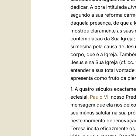
dedicar. A obra intitulada
Liv
segundo a sua reforma carme
daquela presença, de que a I
mostrou claramente as suas 
contemplação da Sua Igreja; 
si mesma pela causa de Jesu
corpo, que é a Igreja. També
Jesus e na Sua Igreja (cf. c
entender a sua total vontade
apresenta como fruto da plen
1. A quatro séculos exactame
eclesial.
Paulo VI
, nosso Pre
mensagem que ela nos deixo
seu múnus salutar na sua próp
neste momento de renovação 
Teresa incita eficazmente os