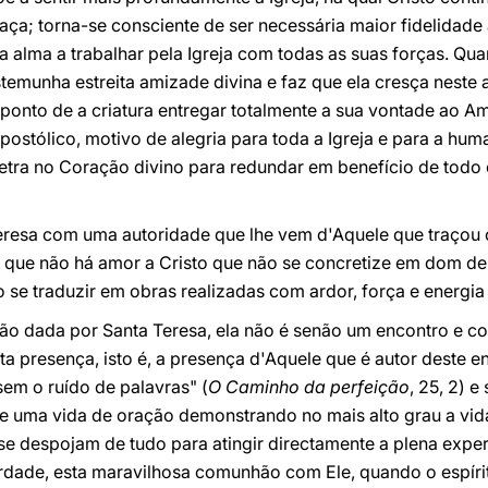
raça; torna-se consciente de ser necessária maior fidelidade
 alma a trabalhar pela Igreja com todas as suas forças. Qua
emunha estreita amizade divina e faz que ela cresça neste 
ponto de a criatura entregar totalmente a sua vontade ao A
ostólico, motivo de alegria para toda a Igreja e para a hu
tra no Coração divino para redundar em benefício de todo 
Teresa com uma autoridade que lhe vem d'Aquele que traçou 
e que não há amor a Cristo que não se concretize em dom de s
ão se traduzir em obras realizadas com ardor, força e energi
ão dada por Santa Teresa, ela não é senão um encontro e co
ta presença, isto é, a presença d'Aquele que é autor deste e
em o ruído de palavras" (
O Caminho da perfeição
, 25, 2) e
ve uma vida de oração demonstrando no mais alto grau a vida
se despojam de tudo para atingir directamente a plena expe
rdade, esta maravilhosa comunhão com Ele, quando o espírit