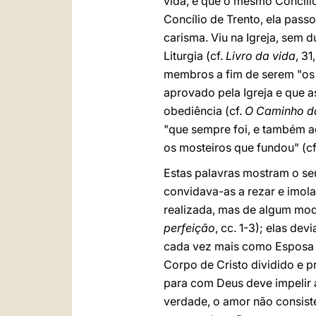
vida, e que o mesmo Concíli
Concílio de Trento, ela pass
carisma. Viu na Igreja, sem 
Liturgia (cf.
Livro da vida
, 3
membros a fim de serem "os l
aprovado pela Igreja e que a
obediência (cf.
O Caminho da
"que sempre foi, e também ag
os mosteiros que fundou" (c
Estas palavras mostram o seu
convidava-as a rezar e imolar
realizada, mas de algum mod
perfeição
, cc. 1-3); elas d
cada vez mais como Esposa 
Corpo de Cristo dividido e p
para com Deus deve impelir 
verdade, o amor não consist