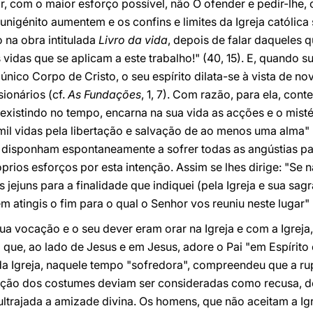
, com o maior esforço possível, não O ofender e pedir-lhe, 
 unigénito aumentem e os confins e limites da Igreja católica 
so na obra intitulada
Livro da vida
, depois de falar daqueles 
 vidas que se aplicam a este trabalho!" (40, 15). E, quando 
 único Corpo de Cristo, o seu espírito dilata-se à vista de 
ionários (cf.
As Fundações
, 1, 7). Com razão, para ela, con
 existindo no tempo, encarna na sua vida as acções e o misté
mil vidas pela libertação e salvação de ao menos uma alma" 
se disponham espontaneamente a sofrer todas as angústias pa
óprios esforços por esta intenção. Assim se lhes dirige: "Se
s jejuns para a finalidade que indiquei (pela Igreja e sua sagr
em atingis o fim para o qual o Senhor vos reuniu neste lugar" 
a vocação e o seu dever eram orar na Igreja e com a Igreja
a que, ao lado de Jesus e em Jesus, adore o Pai "em Espírito
a Igreja, naquele tempo "sofredora", compreendeu que a rup
upção dos costumes deviam ser consideradas como recusa, 
 ultrajada a amizade divina. Os homens, que não aceitam a Ig