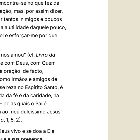
 encontra-se no que fez da
ção, mas, por assim dizer,
or tantos inimigos e poucos
 a utilidade daquele pouco,
el e esforçar-me por que
).
 nos amou" (cf.
Livro da
idade com Deus, com Quem
ela oração, de facto,
 como irmãos e amigos de
se reza no Espírito Santo, é
da da fé e da caridade, na
 pelas quais o Pai é
 ao meu dulcíssimo Jesus"
ão
, 1, 5. 2).
eus vivo e se doa a Ele,
nua a sua presença