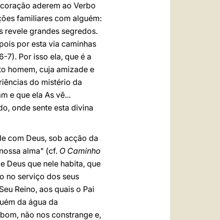
 o coração aderem ao Verbo
ações familiares com alguém:
s revele grandes segredos.
pois por esta via caminhas
 6-7). Por isso ela, que é a
eito homem, cuja amizade e
iências do mistério da
m e que ela As vê...
do, onde sente esta divina
ade com Deus, sob acção da
nossa alma" (cf.
O Caminho
de Deus que nele habita, que
o no serviço dos seus
Seu Reino, aos quais o Pai
nguém da água da
 bom, não nos constrange e,