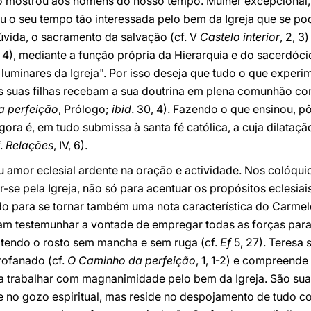
o mostrou aos homens do nosso tempo. Mulher excepcional,
ou o seu tempo tão interessada pelo bem da Igreja que se po
dúvida, o sacramento da salvação (cf. V
Castelo interior
, 2, 3
1, 4), mediante a função própria da Hierarquia e do sacerdóci
uminares da Igreja". Por isso deseja que tudo o que experim
s suas filhas recebam a sua doutrina em plena comunhão com
 perfeição
, Prólogo;
ibid
. 30, 4). Fazendo o que ensinou, p
ora é, em tudo submissa à santa fé católica, a cuja dilataç
f.
Relações
, IV, 6).
 amor eclesial ardente na oração e actividade. Nos colóquio
-se pela Igreja, não só para acentuar os propósitos eclesiai
o para se tornar também uma nota característica do Carmel
eviam testemunhar a vontade de empregar todas as forças para
tendo o rosto sem mancha e sem ruga (cf.
Ef
5, 27). Teresa 
rofanado (cf.
O Caminho da perfeição
, 1, 1-2) e compreend
a trabalhar com magnanimidade pelo bem da Igreja. São suas
e no gozo espiritual, mas reside no despojamento de tudo c