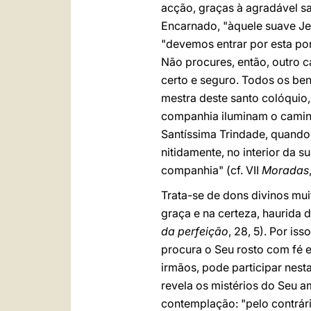
acção, graças à agradável sa
Encarnado, "àquele suave Jes
"devemos entrar por esta po
Não procures, então, outro 
certo e seguro. Todos os be
mestra deste santo colóquio,
companhia iluminam o caminh
Santíssima Trindade, quando 
nitidamente, no interior da 
companhia" (cf. VII
Moradas
Trata-se de dons divinos mui
graça e na certeza, haurida 
da perfeição
, 28, 5). Por is
procura o Seu rosto com fé 
irmãos, pode participar nest
revela os mistérios do Seu a
contemplação: "pelo contrár