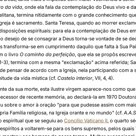
ro da vida
, onde ela fala da contemplação do Deus vivo e d
litana, termina nitidamente com o grande conhecimento que 
greja é sacramento. Santa Teresa, quando ao morrer exclamou
disposições espirituais: para ela a contemplação de Deus em
o desejo de se consagrar a Deus torna-se vontade de se dedi
s transforma-se em cumprimento daquilo que falta à Sua Pa
m o livro
O caminho da perfeição
, que ela se propôs escrev
c. 1-3), termina com a mesma "exclamação" acima referida; S
 de pensar de acordo com a Igreja, nela participando com a 
itude da vida mística (cf.
Castelo interior
, VII, 4, 4).
nte da sua morte, esta ilustre virgem aparece-nos como que
decessor de recente memória, ao declará-la em 1970 Doutora 
u sobre o amor à oração "para que pudesse assim com mai
ria Família religiosa, na Igreja orante e no mundo" (cf.
A.A.S
espiritual que se seguiu ao
Concílio Vaticano II
, o quarto s
 espíritos a voltarem-se para os bens supremos, pelos quais