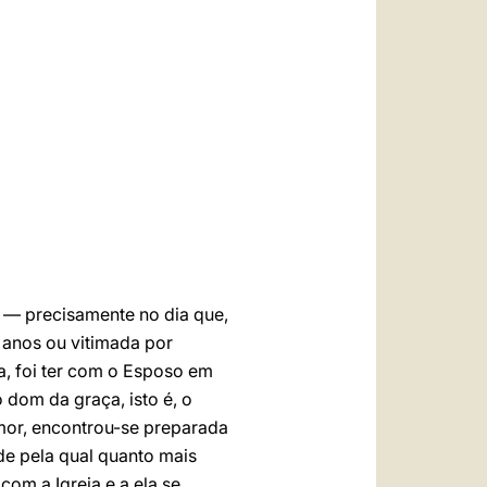
العربيّة
中文
LATINE
2 — precisamente no dia que,
 anos ou vitimada por
a, foi ter com o Esposo em
 dom da graça, isto é, o
mor, encontrou-se preparada
de pela qual quanto mais
om a Igreja e a ela se