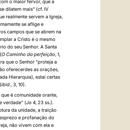
com o maior fervor, que a
se dilatem mais" (cf. IV
que realmente servem a Igreja,
sumamente se aflige e
novos campos que se abrem na
templar a Cristo é o mesmo
rio do seu Senhor. A Santa
(
O Caminho da perfeição
, 1,
ra que o Senhor "proteja a
 não oferecerdes as orações,
ada Hierarquia), estai certas
(
ibid
., 3, 10).
, que é comunidade orante,
 e verdade" (
Jo
4, 23 ss.).
tura da unidade, a traição
desprezo e profanação do
reja, não vivem com ela e