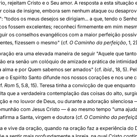
o, rejeitam Cristo e o Seu amor. A resposta a esta situação
 coisa de insigne, embora sem nenhum ataque ou desaprova
: "todos os meus desejos se dirigiam... a que, tendo o Senh
cos fossem excelentes; reconheci firmemente em mim mesma
eguir os conselhos evangélicos com a maior perfeição possív
sentes, fizessem o mesmo" (cf.
O Caminho da perfeição
, 1, 2
oração era uma elevada maneira de seguir "Aquele que tanto
isa não era senão um colóquio de amizade e prática de intim
a alma e por Quem sabemos ser amados" (cf.
ibid
., 18, 5). P
e o Espírito Santo difunde nos nossos corações e nos une
f.
Rom
5, 5.8, 15). Teresa tinha a convicção de que enquanto 
sulta que a verdadeira contemplação das coisas do alto, surgi
ação e no louvor de Deus, ou durante a adoração silenciosa —
comunhão com Jesus Cristo — é ao mesmo tempo "uma ajuda
afirma a Santa, virgem e doutora (cf.
O Caminho da perfeiç
 e vive da oração, quando na oração faz a experiência do D
 a sentir mais profundamente a Igreja, na qual Cristo conti