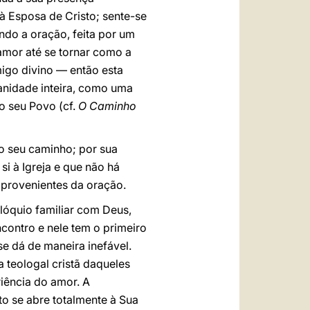
 à Esposa de Cristo; sente-se
ndo a oração, feita por um
amor até se tornar como a
migo divino — então esta
manidade inteira, como uma
o seu Povo (cf.
O Caminho
o seu caminho; por sua
i à Igreja e que não há
a provenientes da oração.
lóquio familiar com Deus,
ncontro e nele tem o primeiro
 se dá de maneira inefável.
 teologal cristã daqueles
riência do amor. A
o se abre totalmente à Sua