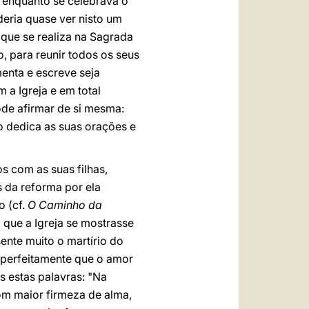
 enquanto se celebrava o
deria quase ver nisto um
) que se realiza na Sagrada
o, para reunir todos os seus
enta e escreve seja
 a Igreja e em total
ôde afirmar de si mesma:
ão dedica as suas orações e
s com as suas filhas,
s da reforma por ela
o (cf.
O Caminho da
 que a Igreja se mostrasse
sente muito o martírio do
e perfeitamente que o amor
 estas palavras: "Na
om maior firmeza de alma,