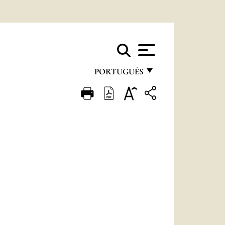
PORTUGUÊS
FRANÇAIS
ENGLISH
ITALIANO
PORTUGUÊS
ESPAÑOL
DEUTSCH
POLSKI