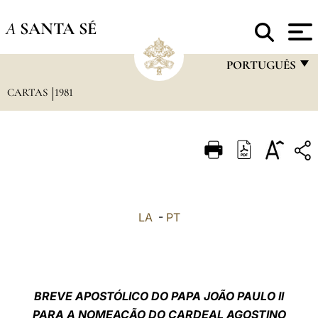
A
SANTA SÉ
PORTUGUÊS
CARTAS
1981
FRANÇAIS
ENGLISH
ITALIANO
PORTUGUÊS
ESPAÑOL
LA
-
PT
DEUTSCH
POLSKI
العربيّة
BREVE APOSTÓLICO DO PAPA JOÃO PAULO II
PARA A NOMEAÇÃO DO CARDEAL AGOSTINO
中文