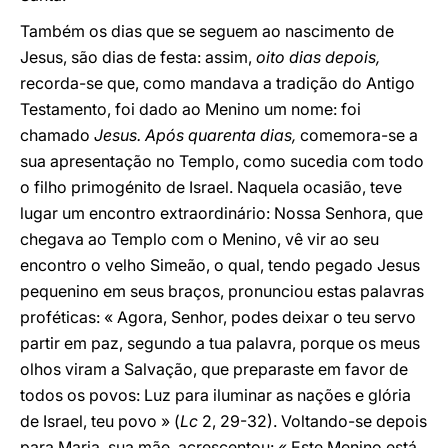
Também os dias que se seguem ao nascimento de
Jesus, são dias de festa: assim,
oito dias depois,
recorda-se que, como mandava a tradição do Antigo
Testamento, foi dado ao Menino um nome: foi
chamado
Jesus. Após quarenta dias,
comemora-se a
sua apresentação no Templo, como sucedia com todo
o filho primogénito de Israel. Naquela ocasião, teve
lugar um encontro extraordinário: Nossa Senhora, que
chegava ao Templo com o Menino, vê vir ao seu
encontro o velho Simeão, o qual, tendo pegado Jesus
pequenino em seus braços, pronunciou estas palavras
proféticas: « Agora, Senhor, podes deixar o teu servo
partir em paz, segundo a tua palavra, porque os meus
olhos viram a Salvação, que preparaste em favor de
todos os povos: Luz para iluminar as nações e glória
de Israel, teu povo » (
Lc
2, 29-32). Voltando-se depois
para Maria, sua mãe, acrescentou: « Este Menino está