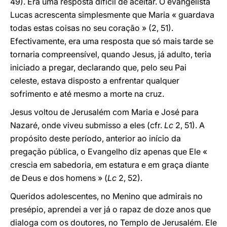
49). Era uma resposta difícil de aceitar. O evangelista
Lucas acrescenta simplesmente que Maria « guardava
todas estas coisas no seu coração » (2, 51).
Efectivamente, era uma resposta que só mais tarde se
tornaria compreensível, quando Jesus, já adulto, teria
iniciado a pregar, declarando que, pelo seu Pai
celeste, estava disposto a enfrentar qualquer
sofrimento e até mesmo a morte na cruz.
Jesus voltou de Jerusalém com Maria e José para
Nazaré, onde viveu submisso a eles (cfr.
Lc
2, 51). A
propósito deste período, anterior ao início da
pregação pública, o Evangelho diz apenas que Ele «
crescia em sabedoria, em estatura e em graça diante
de Deus e dos homens » (
Lc
2, 52).
Queridos adolescentes, no Menino que admirais no
presépio, aprendei a ver já o rapaz de doze anos que
dialoga com os doutores, no Templo de Jerusalém. Ele