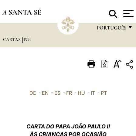
A
SANTA SÉ
PORTUGUÊS
CARTAS
1994
FRANÇAIS
ENGLISH
ITALIANO
PORTUGUÊS
ESPAÑOL
DE
-
EN
-
ES
-
FR
-
HU
-
IT
-
PT
DEUTSCH
POLSKI
العربيّة
CARTA DO PAPA JOÃO PAULO II
ÀS CRIANÇAS POR OCASIÃO
中文