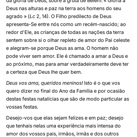
da glória de Deus, sobre a gruta de Belém: « Glória a
Deus nas alturas e paz na terra aos homens do seu
agrado » (
Lc
2, 14). O Filho predilecto de Deus
apresenta-Se entre nós como um recém-nascido; ao
redor d'Ele, as crianças de todas as nações da terra
sentem sobre si o olhar repleto de amor do Pai celeste
e alegram-se porque Deus as ama. O homem não
pode viver sem amor. Ele é chamado a amar a Deus e
ao próximo, mas para amar verdadeiramente deve ter
a certeza que Deus lhe quer bem.
Deus vos ama, queridos meninos!
Isto é o que vos
quero dizer no final do Ano da Família e por ocasião
destas festas natalícias que são de modo particular as
vossas festas.
Desejo-vos que elas sejam felizes e em paz; desejo
que tenhais nelas uma experiência mais intensa do
amor dos vossos pais, irmãos, irmãs e dos outros