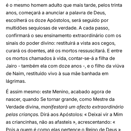
é o mesmo homem adulto que mais tarde, pelos trinta
anos, começará a anunciar a palavra de Deus,
escolherá os doze Apóstolos, será seguido por
multidões sequiosas de verdade. A cada passo,
confirmará o seu ensinamento extraordinário com os
sinais do poder divino: restituirá a vista aos cegos,
curará os doentes, até os mortos ressuscitará. E entre
os mortos chamados à vida, contar-se-á a filha de
Jairo - também ela com doze anos -, e o filho da viúva
de Naim, restituído vivo à sua mãe banhada em
lágrimas.
É assim mesmo: este Menino, acabado agora de
nascer, quando Se tornar grande, como Mestre da
Verdade divina,
manifestará um afecto extraordinário
pelas crianças.
Dirá aos Apóstolos: « Deixai vir a Mim
as criancinhas, não as afasteis », acrescentando: «
Pois a quem é como elas pertence o Reino de Deus »