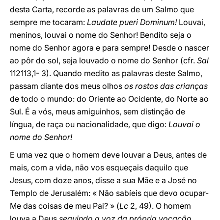
desta Carta, recorde as palavras de um Salmo que
sempre me tocaram:
Laudate pueri Dominum!
Louvai,
meninos, louvai o nome do Senhor! Bendito seja o
nome do Senhor agora e para sempre! Desde o nascer
ao pôr do sol, seja louvado o nome do Senhor (cfr.
Sal
112113,1- 3). Quando medito as palavras deste Salmo,
passam diante dos meus olhos
os rostos das crianças
de todo o mundo: do Oriente ao Ocidente, do Norte ao
Sul. É a vós, meus amiguinhos, sem distinção de
língua, de raça ou nacionalidade, que digo:
Louvai o
nome do Senhor!
E uma vez que o homem deve louvar a Deus, antes de
mais, com a vida, não vos esqueçais daquilo que
Jesus, com doze anos, disse a sua Mãe e a José no
Templo de Jerusalém: « Não sabíeis que devo ocupar-
Me das coisas de meu Pai? » (
Lc
2, 49). O homem
louva a Deus
seguindo a voz da própria vocação.