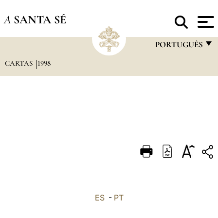
A
SANTA SÉ
PORTUGUÊS
CARTAS
1998
FRANÇAIS
ENGLISH
ITALIANO
PORTUGUÊS
ESPAÑOL
DEUTSCH
POLSKI
العربيّة
ES
-
PT
中文