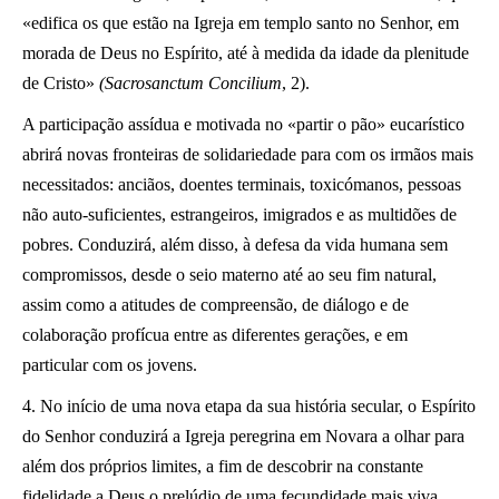
«edifica os que estão na Igreja em templo santo no Senhor, em
morada de Deus no Espírito, até à medida da idade da plenitude
de Cristo»
(Sacrosanctum Concilium
, 2).
A participação assídua e motivada no «partir o pão» eucarístico
abrirá novas fronteiras de solidariedade para com os irmãos mais
necessitados: anciãos, doentes terminais, toxicómanos, pessoas
não auto-suficientes, estrangeiros, imigrados e as multidões de
pobres. Conduzirá, além disso, à defesa da vida humana sem
compromissos, desde o seio materno até ao seu fim natural,
assim como a atitudes de compreensão, de diálogo e de
colaboração profícua entre as diferentes gerações, e em
particular com os jovens.
4. No início de uma nova etapa da sua história secular, o Espírito
do Senhor conduzirá a Igreja peregrina em Novara a olhar para
além dos próprios limites, a fim de descobrir na constante
fidelidade a Deus o prelúdio de uma fecundidade mais viva.