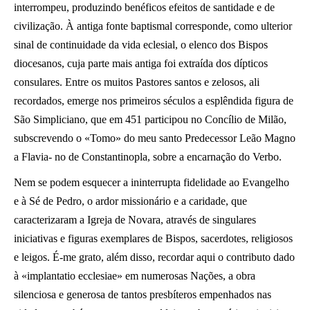
interrompeu, produzindo benéficos efeitos de santidade e de
civilização. À antiga fonte baptismal corresponde, como ulterior
sinal de continuidade da vida eclesial, o elenco dos Bispos
diocesanos, cuja parte mais antiga foi extraída dos dípticos
consulares. Entre os muitos Pastores santos e zelosos, ali
recordados, emerge nos primeiros séculos a esplêndida figura de
São Simpliciano, que em 451 participou no Concílio de Milão,
subscrevendo o «Tomo» do meu santo Predecessor Leão Magno
a Flavia- no de Constantinopla, sobre a encarnação do Verbo.
Nem se podem esquecer a ininterrupta fidelidade ao Evangelho
e à Sé de Pedro, o ardor missionário e a caridade, que
caracterizaram a Igreja de Novara, através de singulares
iniciativas e figuras exemplares de Bispos, sacerdotes, religiosos
e leigos. É-me grato, além disso, recordar aqui o contributo dado
à «implantatio ecclesiae» em numerosas Nações, a obra
silenciosa e generosa de tantos presbíteros empenhados nas