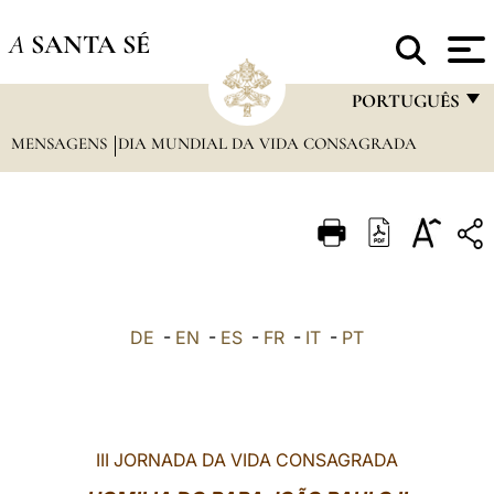
A
SANTA SÉ
PORTUGUÊS
MENSAGENS
DIA MUNDIAL DA VIDA CONSAGRADA
FRANÇAIS
ENGLISH
ITALIANO
PORTUGUÊS
ESPAÑOL
DE
-
EN
-
ES
-
FR
-
IT
-
PT
DEUTSCH
POLSKI
العربيّة
III JORNADA DA VIDA CONSAGRADA
中文