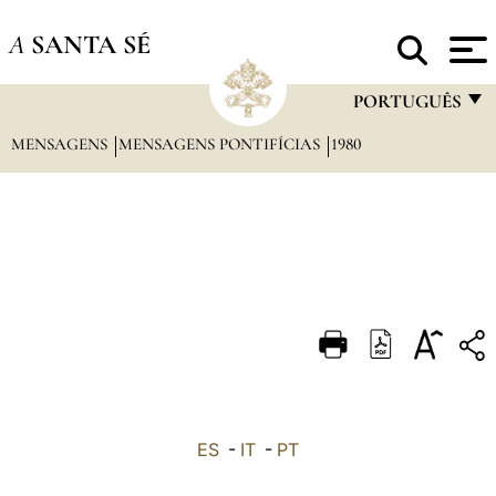
A
SANTA SÉ
PORTUGUÊS
MENSAGENS
MENSAGENS PONTIFÍCIAS
1980
FRANÇAIS
ENGLISH
ITALIANO
PORTUGUÊS
ESPAÑOL
DEUTSCH
POLSKI
العربيّة
ES
-
IT
-
PT
中文