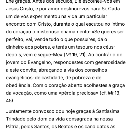
Lhe graças. Antes dos séculos, Ele escolheu-vos em
Jesus Cristo, e por amor destinou-vos para Si. Cada
um de vós experimentou na vida um particular
encontro com Cristo, durante o qual escutou no íntimo
do coração o misterioso chamamento: «Se queres ser
perfeito, vai, vende tudo o que possuíres, dá o
dinheiro aos pobres, e terás um tesouro nos céus;
depois, vem e segue-Me» (
Mt
19, 21). Ao contrário do
jovem do Evangelho, respondestes com generosidade
a este convite, abraçando a via dos conselhos
evangélicos: de castidade, de pobreza e de
obediência. Com o coração aberto acolhestes a graça
da vocação, como uma «pérola preciosa» (cf.
Mt
13,
45).
Juntamente convosco dou hoje graças à Santíssima
Trindade pelo dom da vida consagrada na nossa
Pátria, pelos Santos, os Beatos e os candidatos às