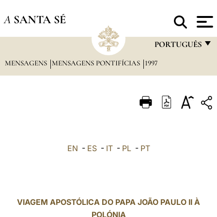
A
SANTA SÉ
PORTUGUÊS
MENSAGENS
MENSAGENS PONTIFÍCIAS
1997
FRANÇAIS
ENGLISH
ITALIANO
PORTUGUÊS
ESPAÑOL
EN
-
ES
-
IT
-
PL
-
PT
DEUTSCH
POLSKI
العربيّة
VIAGEM APOSTÓLICA DO PAPA JOÃO PAULO II À
POLÓNIA
中文