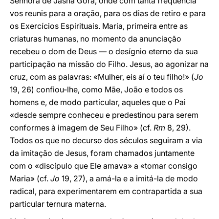
Senhora de Jasna Góra, onde com tanta frequência
vos reunis para a oração, para os dias de retiro e para
os Exercícios Espirituais. Maria, primeira entre as
criaturas humanas, no momento da anunciação
recebeu o dom de Deus — o desígnio eterno da sua
participação na missão do Filho. Jesus, ao agonizar na
cruz, com as palavras: «Mulher, eis aí o teu filho!» (
Jo
19, 26) confiou-lhe, como Mãe, João e todos os
homens e, de modo particular, aqueles que o Pai
«desde sempre conheceu e predestinou para serem
conformes à imagem de Seu Filho» (cf.
Rm
8, 29).
Todos os que no decurso dos séculos seguiram a via
da imitação de Jesus, foram chamados juntamente
com o «discípulo que Ele amava» a «tomar consigo
Maria» (cf.
Jo
19, 27), a amá-la e a imitá-la de modo
radical, para experimentarem em contrapartida a sua
particular ternura materna.