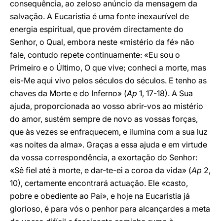
consequência, ao zeloso anúncio da mensagem da
salvação. A Eucaristia é uma fonte inexaurível de
energia espiritual, que provém directamente do
Senhor, o Qual, embora neste «mistério da fé» não
fale, contudo repete continuamente: «Eu sou o
Primeiro e o Último, O que vive; conheci a morte, mas
eis-Me aqui vivo pelos séculos do séculos. E tenho as
chaves da Morte e do Inferno» (
Ap
1, 17-18). A Sua
ajuda, proporcionada ao vosso abrir-vos ao mistério
do amor, sustém sempre de novo as vossas forças,
que às vezes se enfraquecem, e ilumina com a sua luz
«as noites da alma». Graças a essa ajuda e em virtude
da vossa correspondência, a exortação do Senhor:
«Sê fiel até à morte, e dar-te-ei a coroa da vida» (
Ap
2,
10), certamente encontrará actuação. Ele «casto,
pobre e obediente ao Pai», e hoje na Eucaristia já
glorioso, é para vós o penhor para alcançardes a meta