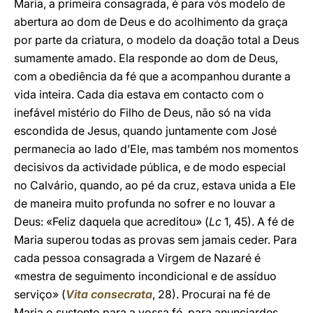
Maria, a primeira consagrada, é para vós modelo de
abertura ao dom de Deus e do acolhimento da graça
por parte da criatura, o modelo da doação total a Deus
sumamente amado. Ela responde ao dom de Deus,
com a obediência da fé que a acompanhou durante a
vida inteira. Cada dia estava em contacto com o
inefável mistério do Filho de Deus, não só na vida
escondida de Jesus, quando juntamente com José
permanecia ao lado d’Ele, mas também nos momentos
decisivos da actividade pública, e de modo especial
no Calvário, quando, ao pé da cruz, estava unida a Ele
de maneira muito profunda no sofrer e no louvar a
Deus: «Feliz daquela que acreditou» (
Lc
1, 45). A fé de
Maria superou todas as provas sem jamais ceder. Para
cada pessoa consagrada a Virgem de Nazaré é
«mestra de seguimento incondicional e de assíduo
serviço» (
Vita consecrata
, 28). Procurai na fé de
Maria o sustento para a vossa fé, para anunciardes