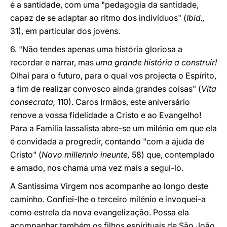
é a santidade, com uma "pedagogia da santidade,
capaz de se adaptar ao ritmo dos indivíduos" (
Ibid.,
31), em particular dos jovens.
6. "Não tendes apenas uma história gloriosa a
recordar e narrar, mas
uma grande história a construir!
Olhai para o futuro, para o qual vos projecta o Espírito,
a fim de realizar convosco ainda grandes coisas" (
Vita
consecrata,
110). Caros Irmãos, este aniversário
renove a vossa fidelidade a Cristo e ao Evangelho!
Para a Família lassalista abre-se um milénio em que ela
é convidada a progredir, contando "com a ajuda de
Cristo" (
Novo millennio ineunte,
58) que, contemplado
e amado, nos chama uma vez mais a segui-lo.
A Santíssima Virgem nos acompanhe ao longo deste
caminho. Confiei-lhe o terceiro milénio e invoquei-a
como estrela da nova evangelização. Possa ela
acompanhar também os filhos espirituais de São João