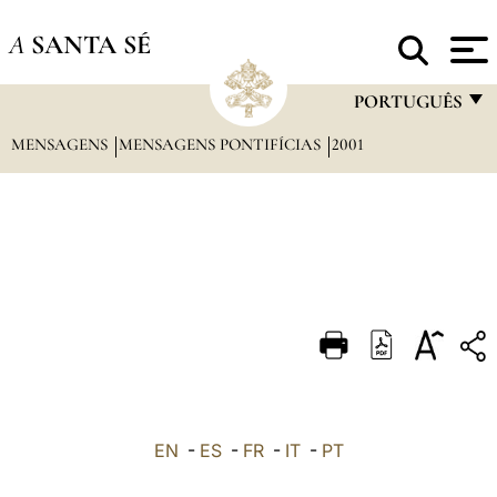
A
SANTA SÉ
PORTUGUÊS
MENSAGENS
MENSAGENS PONTIFÍCIAS
2001
FRANÇAIS
ENGLISH
ITALIANO
PORTUGUÊS
ESPAÑOL
DEUTSCH
POLSKI
العربيّة
EN
-
ES
-
FR
-
IT
-
PT
中文