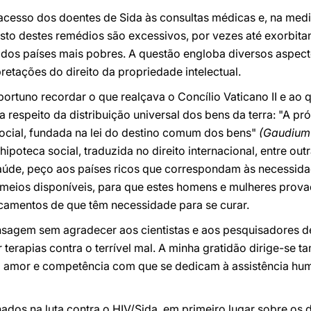
cesso dos doentes de Sida às consultas médicas e, na medid
sto destes remédios são excessivos, por vezes até exorbita
 dos países mais pobres. A questão engloba diversos aspect
retações do direito da propriedade intelectual.
portuno recordar o que realçava o Concílio Vaticano II e ao 
a respeito da distribuição universal dos bens da terra: "A pr
social, fundada na lei do destino comum dos bens"
(Gaudium 
hipoteca social, traduzida no direito internacional, entre ou
 saúde, peço aos países ricos que correspondam às necessid
meios disponíveis, para que estes homens e mulheres provad
amentos de que têm necessidade para se curar.
sagem sem agradecer aos cientistas e aos pesquisadores d
 terapias contra o terrível mal. A minha gratidão dirige-se 
lo amor e competência com que se dedicam à assistência hum
os na luta contra o HIV/Sida, em primeiro lugar sobre os do