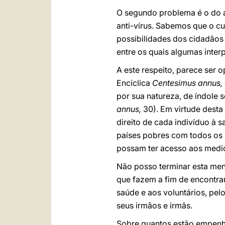
O segundo problema é o do a
anti-vírus. Sabemos que o cu
possibilidades dos cidadãos
entre os quais algumas interp
A este respeito, parece ser o
Encíclica
Centesimus annus,
por sua natureza, de índole 
annus,
30). Em virtude desta 
direito de cada indivíduo à
países pobres com todos os 
possam ter acesso aos medic
Não posso terminar esta men
que fazem a fim de encontrar
saúde e aos voluntários, pe
seus irmãos e irmãs.
Sobre quantos estão empenhad