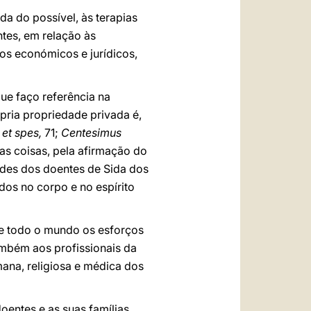
a do possível, às terapias
ntes, em relação às
os económicos e jurídicos,
que faço referência na
ópria propriedade privada é,
et spes,
71;
Centesimus
tras coisas, pela afirmação do
ades dos doentes de Sida dos
os no corpo e no espírito
e todo o mundo os esforços
também aos profissionais da
ana, religiosa e médica dos
entes e as suas famílias,