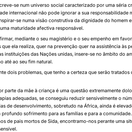
screve-se num universo social caracterizado por uma séria cr
e internacional não pode ignorar a sua responsabilidade mo
inspirar-se numa visão construtiva da dignidade do homem e 
 uma maturidade afectiva responsável.
 afirmar, mediante o seu magistério e o seu empenho em favor
 que ela realiza, quer na prevenção quer na assistência às p
 instituições das Nações unidas, insere-se no âmbito do am
 até ao seu fim natural.
e dois problemas, que tenho a certeza que serão tratados
or parte da mãe à criança é uma questão extremamente dolo
terapias adequadas, se conseguiu reduzir sensivelmente o n
vias de desenvolvimento, sobretudo na África, ainda é elev
m profundo sofrimento para as famílias e para a comunidade.
os de pais mortos de Sida, encontramo-nos perante uma si
ensível.