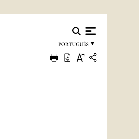
PORTUGUÊS
FRANÇAIS
ENGLISH
ITALIANO
PORTUGUÊS
ESPAÑOL
DEUTSCH
POLSKI