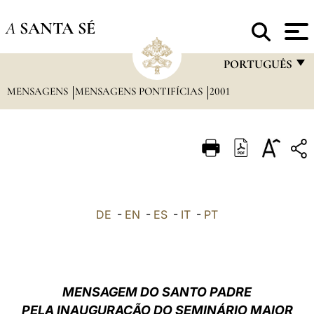
A
SANTA SÉ
PORTUGUÊS
MENSAGENS
MENSAGENS PONTIFÍCIAS
2001
FRANÇAIS
ENGLISH
ITALIANO
PORTUGUÊS
ESPAÑOL
DE
-
EN
-
ES
-
IT
-
PT
DEUTSCH
POLSKI
العربيّة
MENSAGEM DO SANTO PADRE
PELA INAUGURAÇÃO DO SEMINÁRIO MAIOR
中文