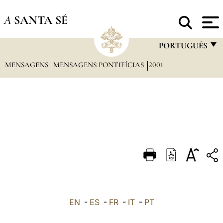
A
SANTA SÉ
PORTUGUÊS
MENSAGENS
MENSAGENS PONTIFÍCIAS
2001
FRANÇAIS
ENGLISH
ITALIANO
PORTUGUÊS
ESPAÑOL
DEUTSCH
POLSKI
العربيّة
EN
-
ES
-
FR
-
IT
-
PT
中文