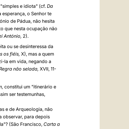
simples e idiota" (cf.
Da
a esperança, o Senhor te
tónio de Pádua, não hesita
nto que nesta ocupação não
ei António,
2).
ita ou se desinteressa da
 os fiéis,
X), mas a quem
i-la em vida, negando a
Regra não selada,
XVII, 11-
m,
constitui um "itinerário e
sim ser testemunhas,
as e de Arqueologia, não
a observar, para depois
ida"? (São Francisco,
Carta a