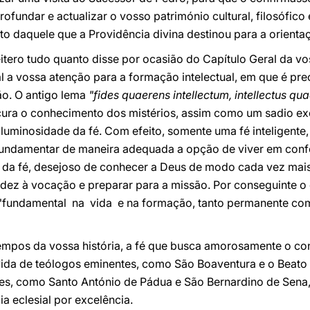
fundar e actualizar o vosso património cultural, filosófico 
 daquele que a Providência divina destinou para a orientaçã
itero tudo quanto disse por ocasião do Capítulo Geral da v
 a vossa atenção para a formação intelectual, em que é pre
o. O antigo lema
"fides quaerens intellectum, intellectus q
cura o conhecimento dos mistérios, assim como um sadio exer
luminosidade da fé. Com efeito, somente uma fé inteligente
fundamentar de maneira adequada a opção de viver em con
da fé, desejoso de conhecer a Deus de modo cada vez mais
lidez à vocação e preparar para a missão. Por conseguinte 
fundamental na vida e na formação, tanto permanente como
 tempos da vossa história, a fé que busca amorosamente o c
vida de teólogos eminentes, como São Boaventura e o Beat
es, como Santo António de Pádua e São Bernardino de Sen
ia eclesial por excelência.