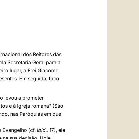
العربيّة
中文
LATINE
ernacional dos Reitores das
la Secretaria Geral para a
iro lugar, a Frei Giacomo
esentes. Em seguida, faço
 o levou a prometer
tos e à Igreja romana" (São
ndo, nas Paróquias em que
o Evangelho (cf.
ibid.,
17), ele
e na sua decisão. Hoje