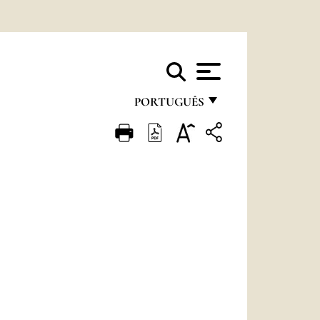
PORTUGUÊS
FRANÇAIS
ENGLISH
ITALIANO
PORTUGUÊS
ESPAÑOL
DEUTSCH
POLSKI