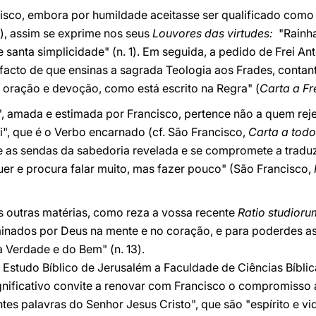
isco, embora por humildade aceitasse ser qualificado como "
), assim se exprime nos seus
Louvores das virtudes:
"Rainh
e santa simplicidade" (n. 1). Em seguida, a pedido de Frei An
acto de que ensinas a sagrada Teologia aos Frades, conta
s oração e devoção, como está escrito na Regra" (
Carta a Fr
", amada e estimada por Francisco, pertence não a quem reje
", que é o Verbo encarnado (cf. São Francisco,
Carta a todos
 as sendas da sabedoria revelada e se compromete a traduz
er e procura falar muito, mas fazer pouco" (São Francisco,
s outras matérias, como reza a vossa recente
Ratio studioru
inados por Deus na mente e no coração, e para poderdes as
 Verdade e do Bem" (n. 13).
Estudo Bíblico de Jerusalém a Faculdade de Ciências Bíblic
gnificativo convite a renovar com Francisco o compromisso 
ntes palavras do Senhor Jesus Cristo", que são "espírito e v