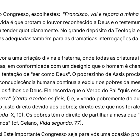
o Congresso, escolhestes:
"Francisco, vai e repara a minha
ivida é que brotam o louvor reconhecido a Deus e o testemu
m tender quotidianamente. No grande depósito da Teologia e
s adequadas também para as dramáticas interrogações da h
or a uma criação divina e fraterna, onde todas as criaturas 
ras, em conformidade com um desígnio que o homem é chama
 tentação de "ser como Deus". O pobrezinho de Assis procl
oncupiscência humana continua a excluir os pobres da mes
 os filhos de Deus. Ele recorda que o Verbo do Pai "quis es
eza" (
Carta a todos os fiéis,
I) e, vivendo pobremente do au
o justo direito devido aos pobres; direito este que nos foi 
lada
IX, 10). Os pobres têm o direito de partilhar a mesa que
gnos" (cf. Celano,
Vida segunda,
77).
! Este importante Congresso seja para vós uma ocasião prop