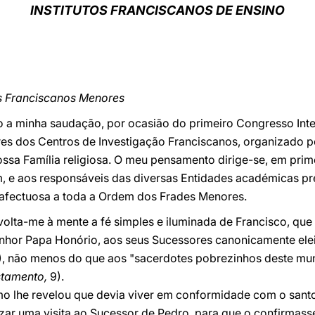
INSTITUTOS FRANCISCANOS DE ENSINO
s Franciscanos Menores
ijo a minha saudação, por ocasião do primeiro Congresso Int
es dos Centros de Investigação Franciscanos, organizado pe
sa Família religiosa. O meu pensamento dirige-se, em prime
m, e aos responsáveis das diversas Entidades académicas pr
afectuosa a toda a Ordem dos Frades Menores.
lta-me à mente a fé simples e iluminada de Francisco, que
enhor Papa Honório, aos seus Sucessores canonicamente elei
3), não menos do que aos "sacerdotes pobrezinhos deste mu
stamento,
9).
imo lhe revelou que devia viver em conformidade com o sant
izar uma visita ao Sucessor de Pedro, para que o confirmass