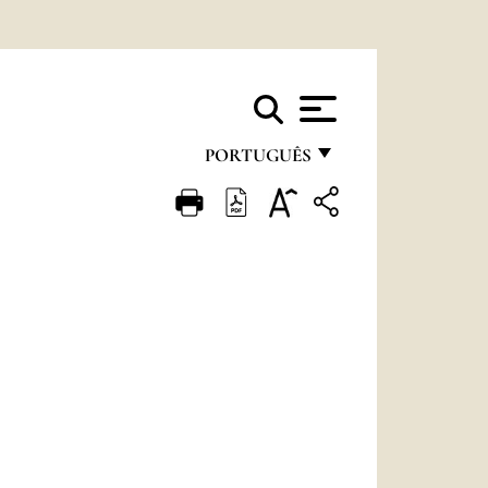
PORTUGUÊS
FRANÇAIS
ENGLISH
ITALIANO
PORTUGUÊS
ESPAÑOL
DEUTSCH
POLSKI