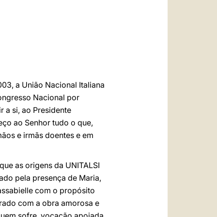
العربيّة
中文
LATINE
03, a União Nacional Italiana
Congresso Nacional por
r a si, ao Presidente
deço ao Senhor tudo o que,
rmãos e irmãs doentes e em
 que as origens da UNITALSI
oado pela presença de Maria,
assabielle com o propósito
dmirado com a obra amorosa e
quem sofre, vocação apoiada