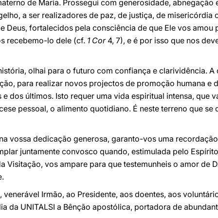
terno de Maria. Prossegui com generosidade, abnegação e e
elho, a ser realizadores de paz, de justiça, de misericórdia
 Deus, fortalecidos pela consciência de que Ele vos amou pr
s recebemo-lo dele (cf.
1 Cor
4, 7), e é por isso que nos d
stória, olhai para o futuro com confiança e clarividência. A
ão, para realizar novos projectos de promoção humana e d
 dos últimos. Isto requer uma vida espiritual intensa, que v
cese pessoal, o alimento quotidiano. É neste terreno que se
 na vossa dedicação generosa, garanto-vos uma recordação
lar juntamente convosco quando, estimulada pelo Espírito, 
 da Visitação, vos ampare para que testemunheis o amor de D
.
venerável Irmão, ao Presidente, aos doentes, aos voluntário
ília da UNITALSI a Bênção apostólica, portadora de abundant