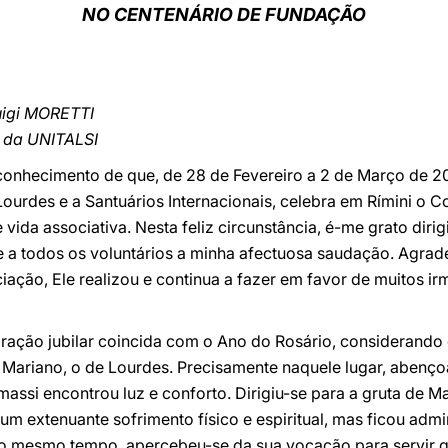
NO CENTENÁRIO DE FUNDAÇÃO
uigi MORETTI
l da UNITALSI
 conhecimento de que, de 28 de Fevereiro a 2 de Março de 20
ourdes e a Santuários Internacionais, celebra em Rímini o 
vida associativa. Nesta feliz circunstância, é-me grato dirigi
, e a todos os voluntários a minha afectuosa saudação. Agra
iação, Ele realizou e continua a fazer em favor de muitos i
ebração jubilar coincida com o Ano do Rosário, considerando
o Mariano, o de Lourdes. Precisamente naquele lugar, abenç
assi encontrou luz e conforto. Dirigiu-se para a gruta de M
de um extenuante sofrimento físico e espiritual, mas ficou a
Ao mesmo tempo, apercebeu-se da sua vocação para servir 