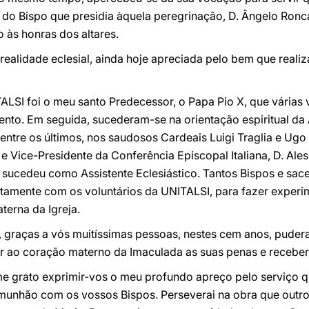
 do Bispo que presidia àquela peregrinação, D. Ângelo Ronca
o às honras dos altares.
realidade eclesial, ainda hoje apreciada pelo bem que realiz
ALSI foi o meu santo Predecessor, o Papa Pio X, que várias
ento. Em seguida, sucederam-se na orientação espiritual da
entre os últimos, nos saudosos Cardeais Luigi Traglia e Ugo
 Vice-Presidente da Conferência Episcopal Italiana, D. Ales
 sucedeu como Assistente Eclesiástico. Tantos Bispos e sac
juntamente com os voluntários da UNITALSI, para fazer exper
terna da Igreja.
s, graças a vós muitíssimas pessoas, nestes cem anos, pude
r ao coração materno da Imaculada as suas penas e receber 
é-me grato exprimir-vos o meu profundo apreço pelo serviço 
nhão com os vossos Bispos. Perseverai na obra que outros