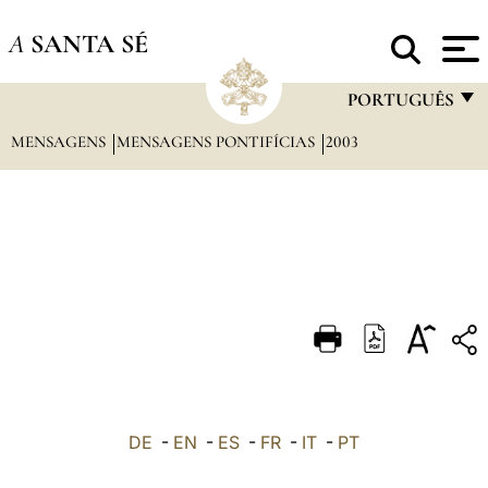
A
SANTA SÉ
PORTUGUÊS
MENSAGENS
MENSAGENS PONTIFÍCIAS
2003
FRANÇAIS
ENGLISH
ITALIANO
PORTUGUÊS
ESPAÑOL
DEUTSCH
POLSKI
العربيّة
DE
-
EN
-
ES
-
FR
-
IT
-
PT
中文