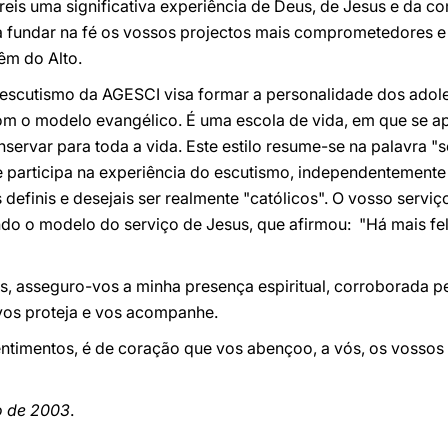
areis uma significativa experiência de Deus, de Jesus e da co
a fundar na fé os vossos projectos mais comprometedores e 
êm do Alto.
 escutismo da AGESCI visa formar a personalidade dos adole
m o modelo evangélico. É uma escola de vida, em que se apr
ervar para toda a vida. Este estilo resume-se na palavra "ser
 participa na experiência do escutismo, independentemente 
 definis e desejais ser realmente "católicos". O vosso serviç
do o modelo do serviço de Jesus, que afirmou: "Há mais f
s, asseguro-vos a minha presença espiritual, corroborada pe
 vos proteja e vos acompanhe.
timentos, é de coração que vos abençoo, a vós, os vossos 
o de 2003
.