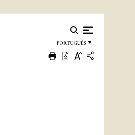
PORTUGUÊS
FRANÇAIS
ENGLISH
ITALIANO
PORTUGUÊS
ESPAÑOL
DEUTSCH
POLSKI