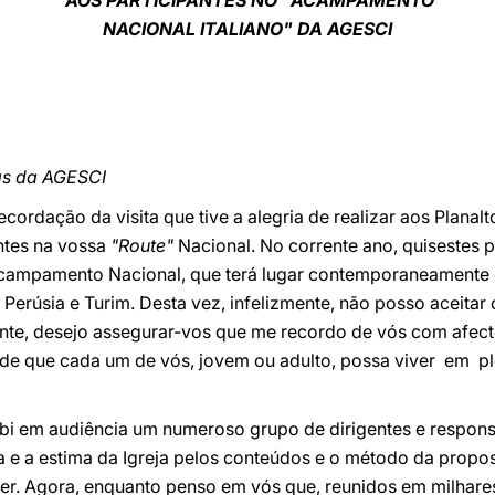
AOS PARTICIPANTES NO "ACAMPAMENTO
NACIONAL ITALIANO" DA AGESCI
as da AGESCI
ecordação da visita que tive a alegria de realizar aos Plana
ntes na vossa
"Route"
Nacional. No corrente ano, quisestes
Acampamento Nacional, que terá lugar contemporaneamente 
, Perúsia e Turim. Desta vez, infelizmente, não posso aceita
tante, desejo assegurar-vos que me recordo de vós com afec
m de que cada um de vós, jovem ou adulto, possa viver em 
ebi em audiência um numeroso grupo de dirigentes e respon
a e a estima da Igreja pelos conteúdos e o método da propo
er. Agora, enquanto penso em vós que, reunidos em milhare