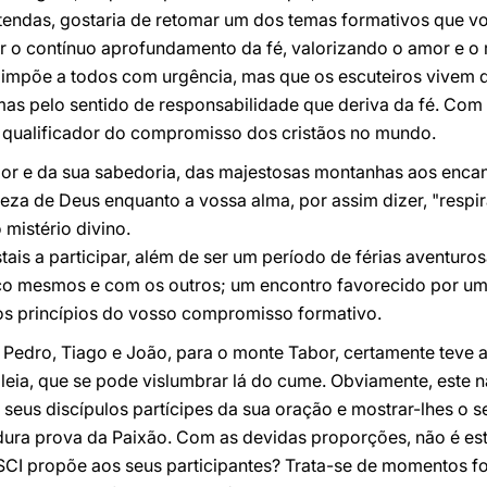
tendas, gostaria de retomar um dos temas formativos que vos
r o contínuo aprofundamento da fé, valorizando o amor e o r
e impõe a todos com urgência, mas que os escuteiros vivem
as pelo sentido de responsabilidade que deriva da fé. Com 
o qualificador do compromisso dos cristãos no mundo.
dor e da sua sabedoria, das majestosas montanhas aos encan
eza de Deus enquanto a vossa alma, por assim dizer, "respir
 mistério divino.
s a participar, além de ser um período de férias aventuros
o mesmos e com os outros; um encontro favorecido por uma
dos princípios do vosso compromisso formativo.
Pedro, Tiago e João, para o monte Tabor, certamente teve a
eia, que se pode vislumbrar lá do cume. Obviamente, este n
s seus discípulos partícipes da sua oração e mostrar-lhes o s
 dura prova da Paixão. Com as devidas proporções, não é es
I propõe aos seus participantes? Trata-se de momentos fo