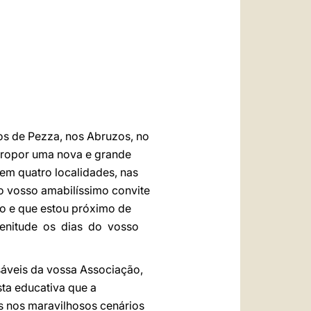
العربيّة
中文
LATINE
ltos de Pezza, nos Abruzos, no
 propor uma nova e grande
em quatro localidades, nas
r o vosso amabilíssimo convite
to e que estou próximo de
plenitude os dias do vosso
sáveis da vossa Associação,
sta educativa que a
s nos maravilhosos cenários