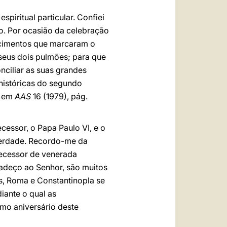
iritual particular. Confiei
o. Por ocasião da celebração
ecimentos que marcaram o
seus dois pulmões; para que
nciliar as suas grandes
históricas do segundo
9 em
AAS
16 (1979), pág.
cessor, o Papa Paulo VI, e o
 verdade. Recordo-me da
decessor de venerada
radeço ao Senhor, são muitos
, Roma e Constantinopla se
iante o qual as
mo aniversário deste