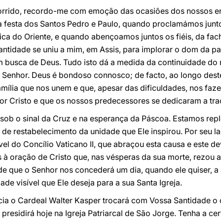
orrido, recordo-me com emoção das ocasiões dos nossos en
a festa dos Santos Pedro e Paulo, quando proclamámos junto
gica do Oriente, e quando abençoamos juntos os fiéis, da fac
ntidade se uniu a mim, em Assis, para implorar o dom da 
m busca de Deus. Tudo isto dá a medida da continuidade d
o Senhor. Deus é bondoso connosco; de facto, ao longo dest
amília que nos unem e que, apesar das dificuldades, nos faz
por Cristo e que os nossos predecessores se dedicaram a tra
ob o sinal da Cruz e na esperança da Páscoa. Estamos rep
 de restabelecimento da unidade que Ele inspirou. Por seu l
el do Concílio Vaticano II, que abraçou esta causa e este de
à oração de Cristo que, nas vésperas da sua morte, rezou a
de que o Senhor nos concederá um dia, quando ele quiser, a
de visível que Ele deseja para a sua Santa Igreja.
ia o Cardeal Walter Kasper trocará com Vossa Santidade o ó
presidirá hoje na Igreja Patriarcal de São Jorge. Tenha a ce