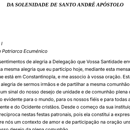
DA SOLENIDADE DE SANTO ANDRÉ APÓSTOLO
I
a Patriarca Ecuménico
sentimentos de alegria a Delegação que Vossa Santidade en
 a mesma alegria que eu participo hoje, mediante esta mens
ue está em Constantinopla, e me associo à vossa oração. Est
 alegria de sermos irmãos e de partilhar a mesma comunhão
um sinal do nosso desejo de unidade e de comunhão plena q
o evidente para o mundo, para os nossos fiéis e para todas
nte e do Ocidente cristãos. Desde o começo da sua instit
recíproca nestas festas patronais, pois ela constitui a expr
tre nós um contexto de amor e de participação na oração un
nosso desejo da plena comunhão.