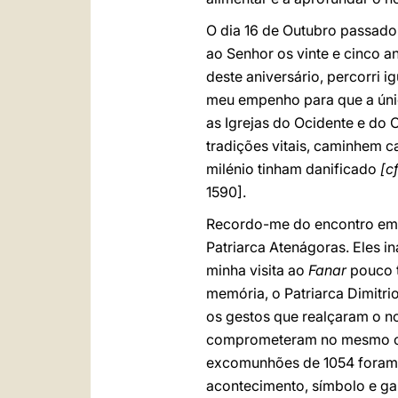
O dia 16 de Outubro passado 
ao Senhor os vinte e cinco a
deste aniversário, percorr
meu empenho para que a únic
as Igrejas do Ocidente e do 
tradições vitais, caminhem 
milénio tinham danificado
[cf
1590].
Recordo-me do encontro em Je
Patriarca Atenágoras. Eles 
minha visita ao
Fanar
pouco 
memória, o Patriarca Dimitr
os gestos que realçaram o n
comprometeram no mesmo cami
excomunhões de 1054 foram 
acontecimento, símbolo e ga