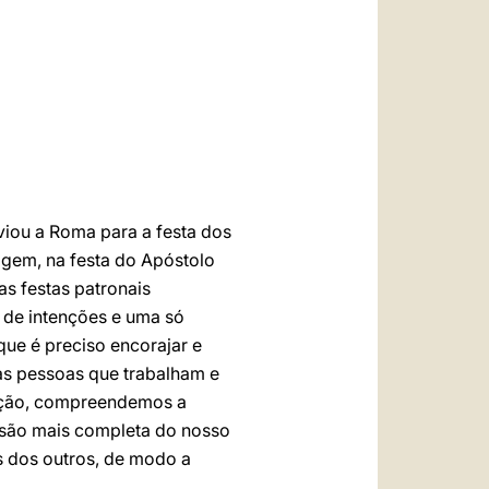
العربيّة
中文
LATINE
viou a Roma para a festa dos
agem, na festa do Apóstolo
as festas patronais
 de intenções e uma só
ue é preciso encorajar e
 as pessoas que trabalham e
uição, compreendemos a
essão mais completa do nosso
s dos outros, de modo a