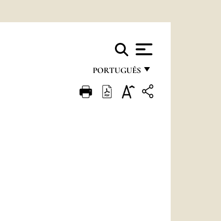
PORTUGUÊS
FRANÇAIS
ENGLISH
ITALIANO
PORTUGUÊS
ESPAÑOL
DEUTSCH
POLSKI