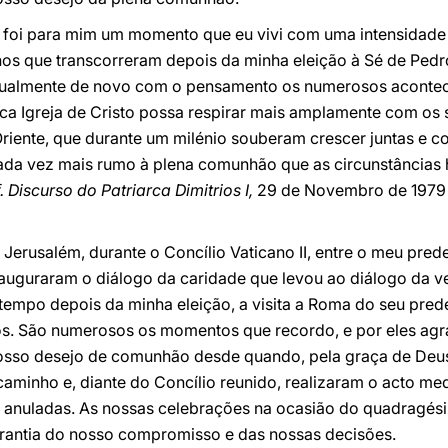
foi para mim um momento que eu vivi com uma intensidade esp
nos que transcorreram depois da minha eleição à Sé de Pedr
i igualmente de novo com o pensamento os numerosos acont
a Igreja de Cristo possa respirar mais amplamente com os 
Oriente, que durante um milénio souberam crescer juntas e co
cada vez mais rumo à plena comunhão que as circunstâncias 
. Discurso do Patriarca Dimitrios I,
29 de Novembro de 197
rusalém, durante o Concílio Vaticano II, entre o meu prede
inauguraram o diálogo da caridade que levou ao diálogo da
tempo depois da minha eleição, a visita a Roma do seu pre
ios. São numerosos os momentos que recordo, e por eles ag
osso desejo de comunhão desde quando, pela graça de Deus
nho e, diante do Concílio reunido, realizaram o acto med
anuladas. As nossas celebrações na ocasião do quadragési
rantia do nosso compromisso e das nossas decisões.