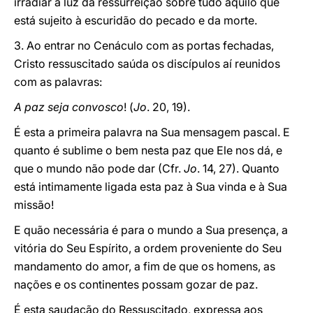
irradiar a luz da ressurreição sobre tudo aquilo que
está sujeito à escuridão do pecado e da morte.
3. Ao entrar no Cenáculo com as portas fechadas,
Cristo ressuscitado saúda os discípulos aí reunidos
com as palavras:
A paz seja convosco
! (
Jo
. 20, 19).
É esta a primeira palavra na Sua mensagem pascal. E
quanto é sublime o bem nesta paz que Ele nos dá, e
que o mundo não pode dar (Cfr.
Jo
. 14, 27). Quanto
está intimamente ligada esta paz à Sua vinda e à Sua
missão!
E quão necessária é para o mundo a Sua presença, a
vitória do Seu Espírito, a ordem proveniente do Seu
mandamento do amor, a fim de que os homens, as
nações e os continentes possam gozar de paz.
É esta saudação do Ressuscitado, expressa aos