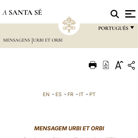
A
SANTA SÉ
PORTUGUÊS
MENSAGENS
URBI ET ORBI
FRANÇAIS
ENGLISH
ITALIANO
PORTUGUÊS
ESPAÑOL
EN
-
ES
-
FR
-
IT
-
PT
DEUTSCH
POLSKI
العربيّة
MENSAGEM URBI ET ORBI
中文