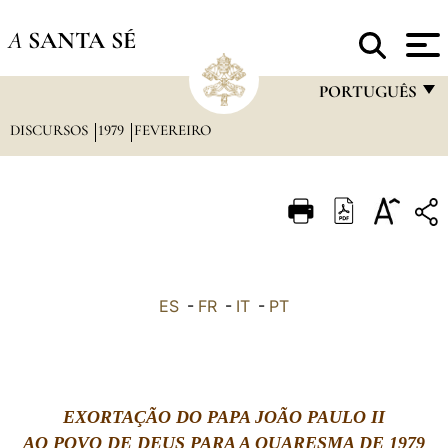
A
SANTA SÉ
PORTUGUÊS
DISCURSOS
1979
FEVEREIRO
FRANÇAIS
ENGLISH
ITALIANO
PORTUGUÊS
ESPAÑOL
ES
-
FR
-
IT
-
PT
DEUTSCH
POLSKI
العربيّة
EXORTAÇÃO DO PAPA JOÃO PAULO II
AO POVO DE DEUS PARA A QUARESMA DE 1979
中文