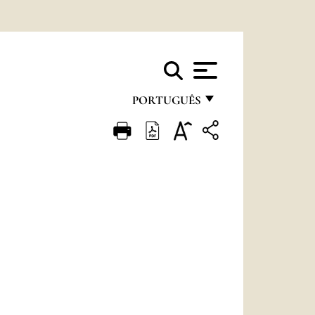
PORTUGUÊS
FRANÇAIS
ENGLISH
ITALIANO
PORTUGUÊS
ESPAÑOL
DEUTSCH
POLSKI