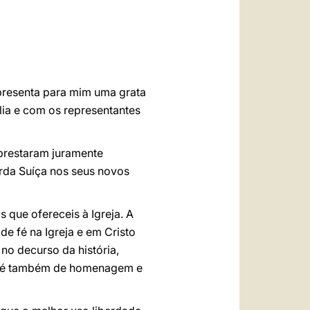
العربيّة
中文
LATINE
presenta para mim uma grata
ia e com os representantes
 prestaram juramente
arda Suíça nos seus novos
 que ofereceis à Igreja. A
e fé na Igreja e em Cristo
 no decurso da história,
o, é também de homenagem e