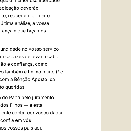
 "que o melhor uso liberdade
 dedicação deverão
nto, requer em primeiro
ltima análise, a vossa
verança e que façamos
fundidade no vosso serviço
ém capazes de levar a cabo
ção e confiança, como
co também é fiel no muito (
Lc
e com a Bênção Apostólica
o queridas.
a do Papa pelo juramento
dos Filhos — e esta
lmente contar convosco daqui
 confia em vós
aos vossos pais aqui