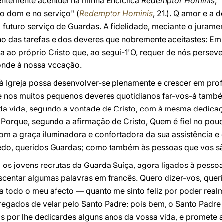
entemente acentuei na minha Enciclica
Redemptor Hominis
,
no dom e no serviço" (
Redemptor Hominis
, 21.). Q amor e a
futuro serviço de Guardas. A fidelidade, mediante o jurame
 das tarefas e dos deveres que nobremente aceitastes: Em ú
ta ao próprio Cristo que, ao segui-1'O, requer de nós perse
onde à nossa vocação.
 à Igreja possa desenvolver-se plenamente e crescer em pro
de nos muitos pequenos deveres quotidianos far-vos-á tamb
 da vida, segundo a vontade de Cristo, com à mesma dedica
s. Porque, segundo a afirmação de Cristo, Quem é fiel no pou
com a graça iluminadora e confortadora da sua assistência 
do, queridos Guardas; como também às pessoas que vos sã
 os jovens recrutas da Guarda Suíça, agora ligados à pesso
centar algumas palavras em francês. Quero dizer-vos, queri
a todo o meu afecto — quanto me sinto feliz por poder rea
rregados de velar pelo Santo Padre: pois bem, o Santo Padre
s por lhe dedicardes alguns anos da vossa vida, e promete 