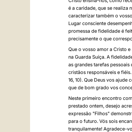
Cristo ensina-nos, como rec
é a caridade, que se realiza 
caracterizar também o vosso 
Lugar consciente desempenho
promessa de fidelidade é fei
precisamente o que corresp
Que o vosso amor a Cristo e
na Guarda Suíça. A fidelida
as grandes tarefas pessoais
cristãos responsáveis e fiéi
16, 10). Que Deus vos ajude 
que de bom grado vos conce
Neste primeiro encontro com
prestado ontem, desejo acres
expressão "Filhos" demonstr
para o futuro. Vós sois enca
tranquilamente! Agradece-vo