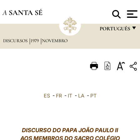
A
SANTA SÉ
PORTUGUÊS
DISCURSOS
1979
NOVEMBRO
FRANÇAIS
ENGLISH
ITALIANO
PORTUGUÊS
ESPAÑOL
ES
-
FR
-
IT
-
LA
-
PT
DEUTSCH
POLSKI
العربيّة
DISCURSO DO PAPA JOÃO PAULO II
AOS MEMBROS DO SACRO COLÉGIO
中文