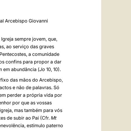
العربيّة
中文
al Arcebispo Giovanni
LATINE
 Igreja sempre jovem, que,
s, ao serviço das graves
 Pentecostes, a comunidade
ios confins para propor a dar
am em abundância (
Jo
10, 10).
ifixo das mãos do Arcebispo,
actos e não de palavras. Só
em perder a própria vida por
Senhor por que as vossas
 Igreja, mas também para vós
s de subir ao Pai (Cfr.
Mt
enevolência, estímulo paterno