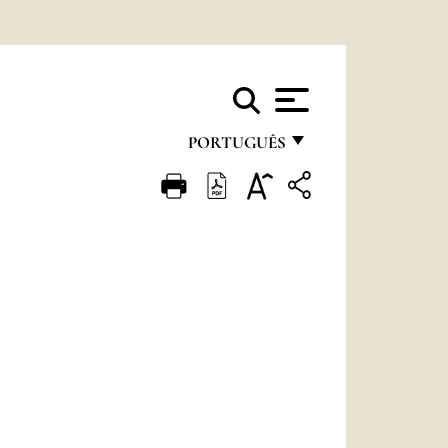
PORTUGUÊS
FRANÇAIS
ENGLISH
ITALIANO
PORTUGUÊS
ESPAÑOL
DEUTSCH
POLSKI