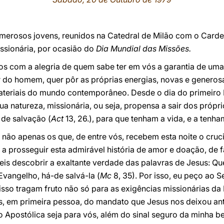
umerosos jovens, reunidos na Catedral de Milão com o Carde
ssionária, por ocasião do
Dia Mundial das Missões.
os com a alegria de quem sabe ter em vós a garantia de uma
 do homem, quer pôr as próprias energias, novas e generosa
materiais do mundo contemporâneo. Desde o dia do primeiro
ua natureza, missionária, ou seja, propensa a sair dos própr
 de salvação (
Act
13, 26.), para que tenham a vida, e a tenh
não apenas os que, de entre vós, recebem esta noite o cruc
a prosseguir esta admirável história de amor e doação, de f
is descobrir a exaltante verdade das palavras de Jesus: Qu
vangelho, há-de salvá-la (
Mc
8, 35). Por isso, eu peço ao 
so tragam fruto não só para as exigências missionárias da
 em primeira pessoa, do mandato que Jesus nos deixou ante
o Apostólica seja para vós, além do sinal seguro da minha b