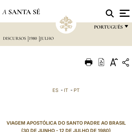
A
SANTA SÉ
PORTUGUÊS
DISCURSOS
1980
JULHO
FRANÇAIS
ENGLISH
ITALIANO
PORTUGUÊS
ESPAÑOL
ES
-
IT
-
PT
DEUTSCH
POLSKI
العربيّة
VIAGEM APOSTÓLICA DO SANTO PADRE AO BRASIL
(30 DE JUNHO - 12 DE JULHO DE 1980)
中文