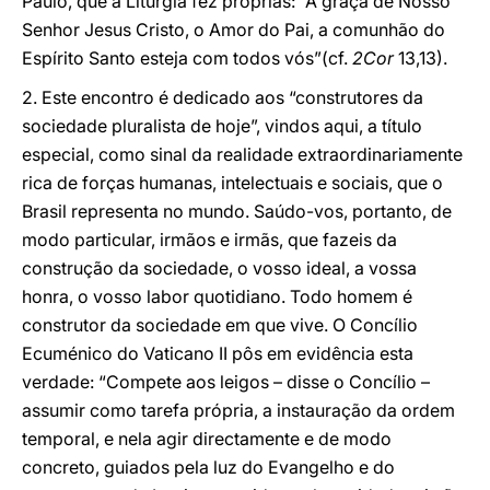
Paulo, que a Liturgia fez próprias: “A graça de Nosso
Senhor Jesus Cristo, o Amor do Pai, a comunhão do
Espírito Santo esteja com todos vós”(cf.
2Cor
13,13).
2. Este encontro é dedicado aos “construtores da
sociedade pluralista de hoje”, vindos aqui, a título
especial, como sinal da realidade extraordinariamente
rica de forças humanas, intelectuais e sociais, que o
Brasil representa no mundo. Saúdo-vos, portanto, de
modo particular, irmãos e irmãs, que fazeis da
construção da sociedade, o vosso ideal, a vossa
honra, o vosso labor quotidiano. Todo homem é
construtor da sociedade em que vive. O Concílio
Ecuménico do Vaticano II pôs em evidência esta
verdade: “Compete aos leigos – disse o Concílio –
assumir como tarefa própria, a instauração da ordem
temporal, e nela agir directamente e de modo
concreto, guiados pela luz do Evangelho e do