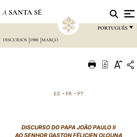
A
SANTA SÉ
PORTUGUÊS
DISCURSOS
1980
MARÇO
FRANÇAIS
ENGLISH
ITALIANO
PORTUGUÊS
ESPAÑOL
ES
-
FR
-
PT
DEUTSCH
POLSKI
العربيّة
DISCURSO DO PAPA JOÃO PAULO II
AO SENHOR GASTON FÉLICIEN OLOUNA
中文