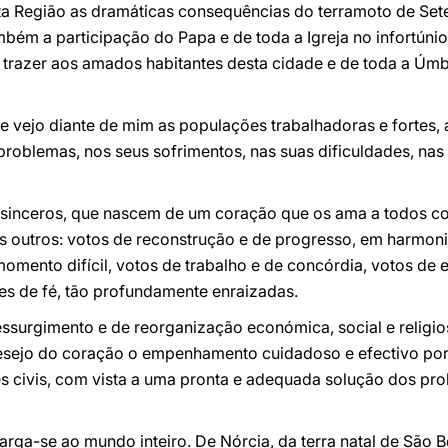
ta Região as dramáticas consequências do terramoto de Se
bém a participação do Papa e de toda a Igreja no infortúnio
a trazer aos amados habitantes desta cidade e de toda a Úmb
e vejo diante de mim as populações trabalhadoras e fortes,
 problemas, nos seus sofrimentos, nas suas dificuldades, na
s sinceros, que nascem de um coração que os ama a todos com
 outros: votos de reconstrução e de progresso, em harmoni
omento difícil, votos de trabalho e de concórdia, votos de 
ões de fé, tão profundamente enraizadas.
ssurgimento e de reorganização económica, social e religio
sejo do coração o empenhamento cuidadoso e efectivo por 
es civis, com vista a uma pronta e adequada solução dos p
arga-se ao mundo inteiro. De Nórcia, da terra natal de São B