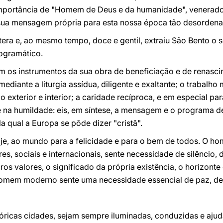
importância de "Homem de Deus e da humanidade", venerado 
sua mensagem própria para esta nossa época tão desordena
austera e, ao mesmo tempo, doce e gentil, extraiu São Bento 
ogramático.
ram os instrumentos da sua obra de beneficiação e de renasc
iante a liturgia assídua, diligente e exaltante; o trabalho ma
io exterior e interior; a caridade recíproca, e em especial p
e na humildade: eis, em síntese, a mensagem e o programa d
a qual a Europa se pôde dizer "cristã".
hoje, ao mundo para a felicidade e para o bem de todos. O
es, sociais e internacionais, sente necessidade de silêncio,
os valores, o significado da própria existência, o horizonte
omem moderno sente uma necessidade essencial de paz, de 
tóricas cidades, sejam sempre iluminadas, conduzidas e ajud