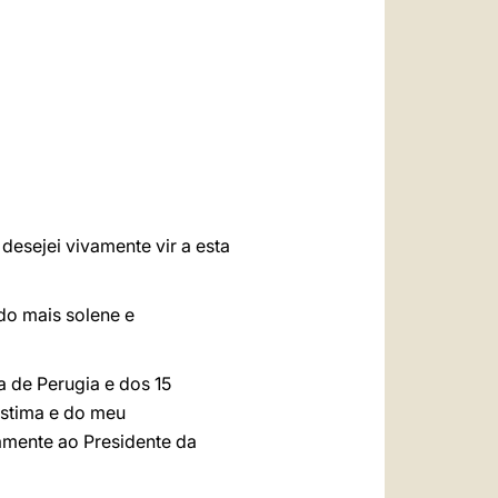
العربيّة
中文
LATINE
desejei vivamente vir a esta
odo mais solene e
a de Perugia e dos 15
estima e do meu
amente ao Presidente da