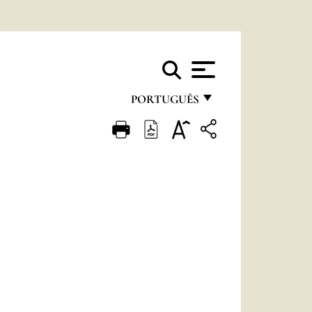
PORTUGUÊS
FRANÇAIS
ENGLISH
ITALIANO
PORTUGUÊS
ESPAÑOL
DEUTSCH
POLSKI