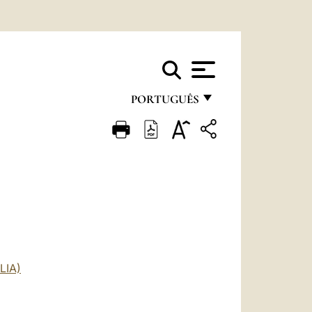
PORTUGUÊS
FRANÇAIS
ENGLISH
ITALIANO
PORTUGUÊS
ESPAÑOL
DEUTSCH
LIA)
POLSKI