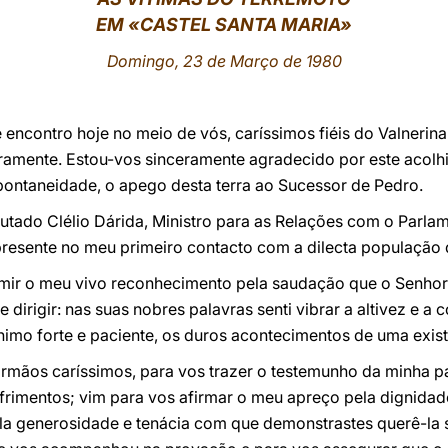
EM «CASTEL SANTA MARIA»
Domingo, 23 de Março de 1980
encontro hoje no meio de vós, caríssimos fiéis do Valnerina 
ramente. Estou-vos sinceramente agradecido por este acolhim
pontaneidade, o apego desta terra ao Sucessor de Pedro.
tado Clélio Dárida, Ministro para as Relações com o Parlame
presente no meu primeiro contacto com a dilecta população 
imir o meu vivo reconhecimento pela saudação que o Senho
e dirigir: nas suas nobres palavras senti vibrar a altivez e
nimo forte e paciente, os duros acontecimentos de uma existê
irmãos caríssimos, para vos trazer o testemunho da minha p
ofrimentos; vim para vos afirmar o meu apreço pela dignida
ela generosidade e tenácia com que demonstrastes querê-la 