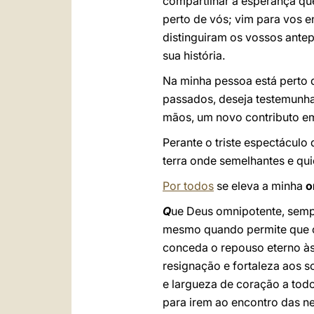
compartilhar a esperança qu
perto de vós; vim para vos e
distinguiram os vossos ant
sua história.
Na minha pessoa está perto d
passados, deseja testemunha
mãos, um novo contributo em d
Perante o triste espectácul
terra onde semelhantes e qu
Por todos
se eleva a minha
o
Q
ue Deus omnipotente, sem
mesmo quando permite que os
conceda o repouso eterno às
resignação e fortaleza aos s
e largueza de coração a tod
para irem ao encontro das n