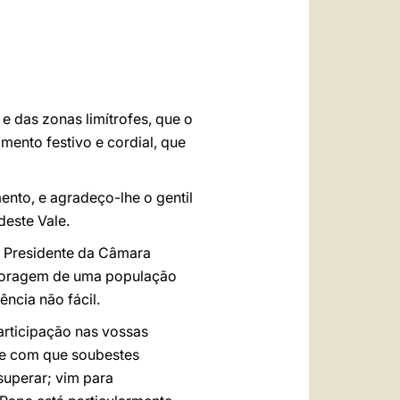
العربيّة
中文
LATINE
e das zonas limítrofes, que o
ento festivo e cordial, que
nto, e agradeço-lhe o gentil
deste Vale.
r Presidente da Câmara
 a coragem de uma população
ncia não fácil.
articipação nas vossas
de com que soubestes
superar; vim para