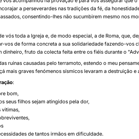
e vos acompanhou na provação e para vos assegurar que o 
ncorajar a perseverardes nas tradições da fé, da honestida
epassados, consentindo-lhes não sucumbirem mesmo nos mo
e vós toda a Igreja e, de modo especial, a de Roma, que, d
r-vos de forma concreta a sua solidariedade fazendo-vos c
inheiro, fruto da colecta feita entre os fiéis durante o "Ad
o das ruínas causadas pelo terramoto, estendo o meu pensam
içá mais graves fenómenos sísmicos levaram a destruição e 
ração
:
pre bom,
 seus filhos sejam atingidos pela dor,
 vitimas,
obreviventes,
os
ecessidades de tantos irmãos em dificuldade.