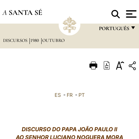
A
SANTA SÉ
PORTUGUÊS
DISCURSOS
1980
OUTUBRO
FRANÇAIS
ENGLISH
ITALIANO
PORTUGUÊS
ESPAÑOL
ES
-
FR
-
PT
DEUTSCH
POLSKI
العربيّة
DISCURSO DO PAPA JOÃO PAULO II
AO SENHOR LUCIANO NOGUERA MORA
中文