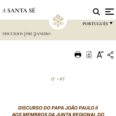
A
SANTA SÉ
PORTUGUÊS
DISCURSOS
1982
JANEIRO
FRANÇAIS
ENGLISH
ITALIANO
PORTUGUÊS
ESPAÑOL
IT
-
PT
DEUTSCH
POLSKI
العربيّة
DISCURSO DO PAPA JOÃO PAULO II
AOS MEMBROS DA JUNTA REGIONAL DO
中文