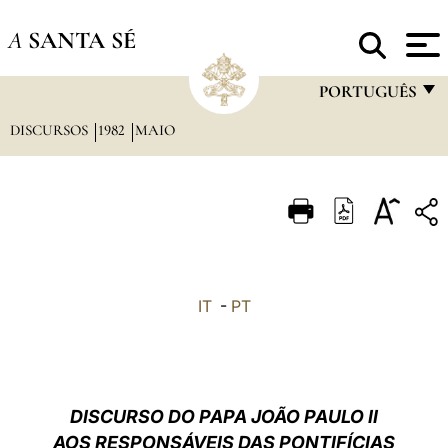
A
SANTA SÉ
PORTUGUÊS
DISCURSOS
1982
MAIO
FRANÇAIS
ENGLISH
ITALIANO
PORTUGUÊS
ESPAÑOL
IT
-
PT
DEUTSCH
POLSKI
العربيّة
DISCURSO DO PAPA JOÃO PAULO II
AOS RESPONSÁVEIS DAS PONTIFÍCIAS
中文