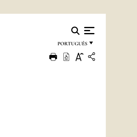
PORTUGUÊS
FRANÇAIS
ENGLISH
ITALIANO
PORTUGUÊS
ESPAÑOL
DEUTSCH
POLSKI