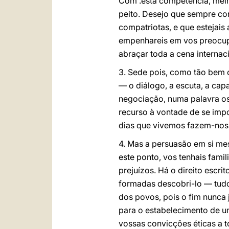
Com .esta competência, melho
peito. Desejo que sempre co
compatriotas, e que esteja
empenhareis em vos preocupa
abraçar toda a cena internac
3. Sede pois, como tão bem o
— o diálogo, a escuta, a cap
negociação, numa palavra o
recurso à vontade de se impo
dias que vivemos fazem-nos s
4. Mas a persuasão em si m
este ponto, vos tenhais famil
prejuízos. Há o direito escr
formadas descobri-lo — tudo
dos povos, pois o fim nunca j
para o estabelecimento de u
vossas convicções éticas a t