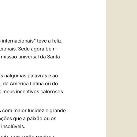
العربيّة
中文
LATINE
internacionais" teve a feliz
acionais. Sede agora bem-
missão universal da Santa
s nalgumas palavras e ao
, da América Latina ou do
os meus incentivos calorosos
s com maior lucidez e grande
ações que a paixão ou os
insolúveis.