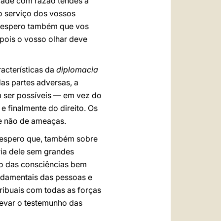
rdade com razão tendes a
o serviço dos vossos
E espero também que vos
pois o vosso olhar deve
acterísticas da
diplomacia
as partes adversas, a
 ser possíveis — em vez do
e finalmente do direito. Os
 e não de ameaças.
e espero que, também sobre
iria dele sem grandes
rio das consciências bem
undamentais das pessoas e
tribuais com todas as forças
levar o testemunho das