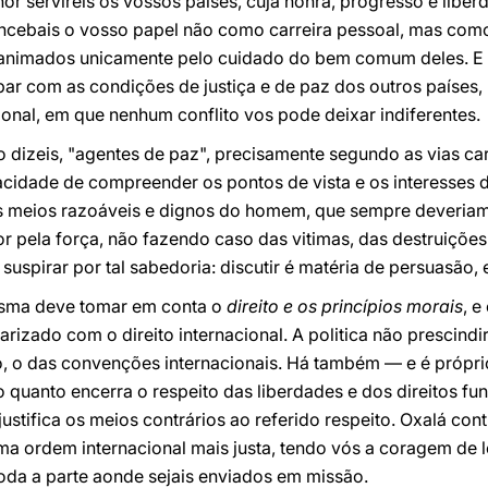
r servireis os vossos países, cuja honra, progresso e libe
ncebais o vosso papel não como carreira pessoal, mas com
is animados unicamente pelo cuidado do bem comum deles. 
r com as condições de justiça e de paz dos outros países, 
ional, em que nenhum conflito vos pode deixar indiferentes.
 dizeis, "agentes de paz", precisamente segundo as vias car
acidade de compreender os pontos de vista e os interesses d
s meios razoáveis e dignos do homem, que sempre deveriam
r pela força, não fazendo caso das vitimas, das destruições 
uspirar por tal sabedoria: discutir é matéria de persuasão,
esma deve tomar em conta o
direito e os princípios morais
, 
iarizado com o direito internacional. A politica não prescind
ito, o das convenções internacionais. Há também — e é próp
 quanto encerra o respeito das liberdades e dos direitos f
ustifica os meios contrários ao referido respeito. Oxalá con
ma ordem internacional mais justa, tendo vós a coragem de 
oda a parte aonde sejais enviados em missão.