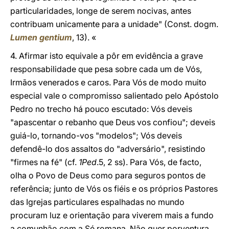
particularidades, longe de serem nocivas, antes
contribuam unicamente para a unidade" (Const. dogm.
Lumen gentium
, 13). «
4. Afirmar isto equivale a pôr em evidência a grave
responsabilidade que pesa sobre cada um de Vós,
Irmãos venerados e caros. Para Vós de modo muito
especial vale o compromisso salientado pelo Apóstolo
Pedro no trecho há pouco escutado: Vós deveis
"apascentar o rebanho que Deus vos confiou"; deveis
guiá-lo, tornando-vos "modelos"; Vós deveis
defendê-lo dos assaltos do "adversário", resistindo
"firmes na fé" (cf.
1Ped
.5, 2 ss). Para Vós, de facto,
olha o Povo de Deus como para seguros pontos de
referência; junto de Vós os fiéis e os próprios Pastores
das Igrejas particulares espalhadas no mundo
procuram luz e orientação para viverem mais a fundo
a comunhão com a Sé romana. Não quer porventura