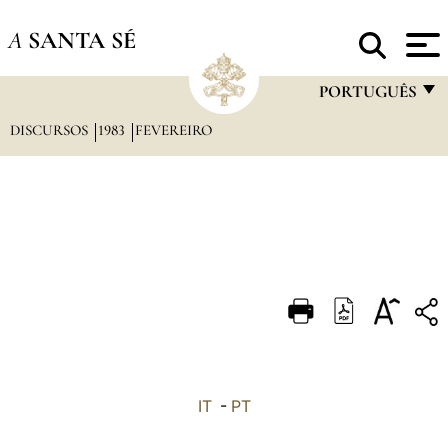
A
SANTA SÉ
PORTUGUÊS
DISCURSOS
1983
FEVEREIRO
FRANÇAIS
ENGLISH
ITALIANO
PORTUGUÊS
ESPAÑOL
DEUTSCH
POLSKI
العربيّة
IT
-
PT
中文