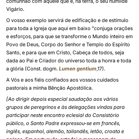
comunhão com aquele que é, na terra, o seu humilde
Vigário.
O vosso exemplo servirá de edificação e de estímulo
para toda a Igreja que aqui em baixo "conjuga orações
e esforços, para que se transforme o Mundo inteiro em
Povo de Deus, Corpo do Senhor e Templo do Espírito
Santo, e para que em Cristo, Cabeça de todos, seja
dada ao Pai e Criador do universo toda a honra e toda
a glória (Const. dogm.
Lumen gentium
,17).
A Vós e aos fiéis confiados aos vossos cuidados
pastorais a minha Bênção Apostólica.
[Ao dirigir depois especial saudação aos vários
grupos de peregrinos e às delegações vindas para
participar neste encontro eclesial do Consistório
público, o Santo Padre expressou-se em francês,
inglês, espanhol, alemão, tailandês, letão, croata e