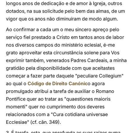
longos anos de dedicação e de amor à Igreja, outros
dotados, na sua solicitude pelo bem das almas, de um
vigor que os anos não diminuíram de modo algum.
Ao confirmar a cada um o meu sincero apreço pelo
serviço fiel prestado a Cristo em tantos anos de labor
nos diversos campos do ministério eclesial, é-me
grato aproveitar esta circunstância solene para Vos
exprimir também, venerados Padres Cardeais, a minha
gratidão pela disponibilidade com que aceitastes
começar a fazer parte daquele "peculiare Collegium"
ao qual o
Código de Direito Canónic
o agora
promulgado atribui a tarefa de auxiliar o Romano
Pontífice quer ao tratar as "quaestiones maioris
momenti" quer no cumprimento dos deveres
relacionados com a "Cura cotidiana universae
Ecclesiae" (cf. cân. 349).
3. É tarefa, esta, que aprofunda as suas raízes numa