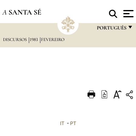
A
SANTA SÉ
PORTUGUÊS
DISCURSOS
1983
FEVEREIRO
FRANÇAIS
ENGLISH
ITALIANO
PORTUGUÊS
ESPAÑOL
DEUTSCH
POLSKI
العربيّة
IT
-
PT
中文